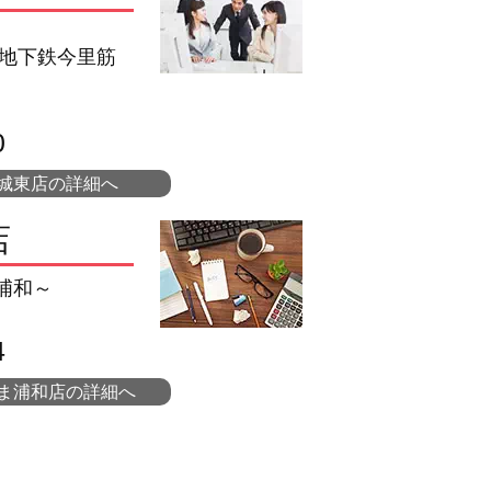
営地下鉄今里筋
0
城東店の詳細へ
店
浦和～
4
ま浦和店の詳細へ