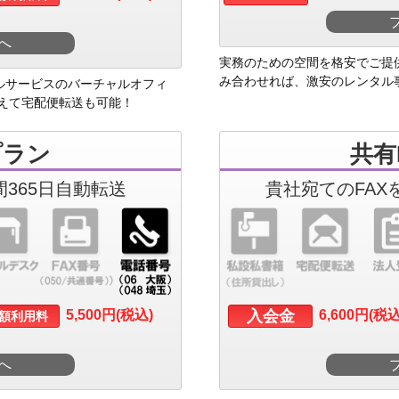
へ
実務のための空間を格安でご提
み合わせれば、激安のレンタル
ルサービスのバーチャルオフィ
えて宅配便転送も可能！
プラン
共有
間365日自動転送
貴社宛てのFAX
5,500円(税込)
入会金
6,600円(税込
額利用料
へ