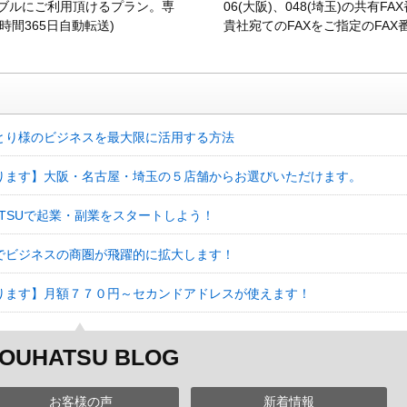
ズナブルにご利用頂けるプラン。専
06(大阪)、048(埼玉)の共
時間365日自動転送)
貴社宛てのFAXをご指定のFA
とり様のビジネスを最大限に活用する方法
ります】大阪・名古屋・埼玉の５店舗からお選びいただけます。
ATSUで起業・副業をスタートしよう！
でビジネスの商圏が飛躍的に拡大します！
ります】月額７７０円～セカンドアドレスが使えます！
OUHATSU BLOG
お客様の声
新着情報