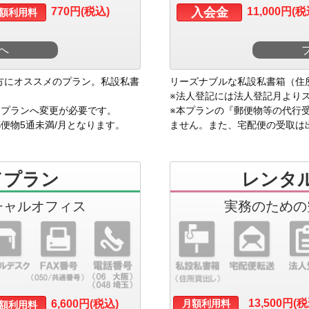
770円(税込)
入会金
11,000円(税
額利用料
へ
方にオススメのプラン。私設私書
リーズナブルな私設私書箱（住
！
※法人登記には法人登記月より
ドプランへ変更が必要です。
※本プランの『郵便物等の代行
便物5通未満/月となります。
ません。また、宅配便の受取は
ドプラン
レンタ
チャルオフィス
実務のための
13,500円(
6,600円(税込)
月額利用料
額利用料