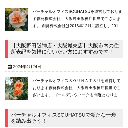
バーチャルオフィスSOUHATSUを運営しておりま
す創発株式会社 大阪野田阪神店担当でございま
す。 創発株式会社は2013年12月に設立し、2014
年からバーチャルオフィスサービスを提供してお
ります。お陰様で大変ご好評をいただいておりま
【大阪野田阪神店・大阪城東店】大阪市内の住
す。誠に有難うございます。&nbs ...
所表記を気軽に使いたい方におすすめです！
2024年4月24日
バーチャルオフィスＳＯＵＨＡＴＳＵを運営して
おります創発株式会社 大阪野田阪神店担当でご
ざいます。 ゴールデンウィークも間近となりまし
た。お花が綺麗な季節ですね。楽しい計画を立て
ていらっしゃる方も多いと思います。 私が担当し
バーチャルオフィスSOUHATSUで新たな一歩
ております大阪野田阪神店の周辺では、 ...
を踏み出そう！