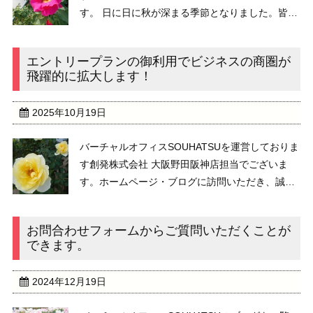
す。 日に日に秋が深まる季節となりました。皆さ
ま、いかがお過ごしでしょうか。 たくさん秋バラ
の写真を撮っていますので、今日もブログに載せ
エントリープランの御利用でビジネスの商圏が
ていきますね♪ お陰 ...
飛躍的に拡大します！
2025年10月19日
バーチャルオフィスSOUHATSUを運営しておりま
す創発株式会社 大阪野田阪神店担当でございま
す。ホームページ・ブログに訪問いただき、誠に
有難うございます。 創発株式会社は、2013年12
月に設立し、2014年から、バーチャルオフィスサ
お問合わせフォームからご質問いただくことが
ービスを提供しております。お陰様で ...
できます。
2024年12月19日