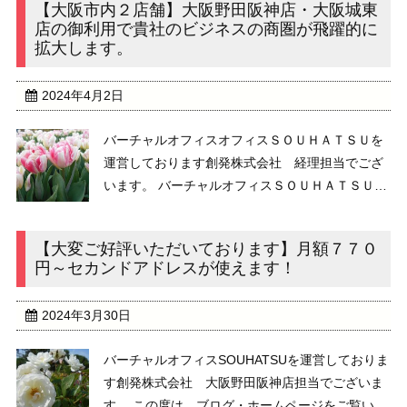
【大阪市内２店舗】大阪野田阪神店・大阪城東
ーチャルオフィスサービスを提供しており、大変
店の御利用で貴社のビジネスの商圏が飛躍的に
ご好 ...
拡大します。
2024年4月2日
バーチャルオフィスオフィスＳＯＵＨＡＴＳＵを
運営しております創発株式会社 経理担当でござ
います。 バーチャルオフィスＳＯＵＨＡＴＳＵ
は、２０１４年からバーチャルオフィスサービス
を提供しております。 大阪市内2店舗・名古屋市
【大変ご好評いただいております】月額７７０
内1店舗・さいたま市内２店舗の5つの拠 ...
円～セカンドアドレスが使えます！
2024年3月30日
バーチャルオフィスSOUHATSUを運営しておりま
す創発株式会社 大阪野田阪神店担当でございま
す。 この度は、ブログ・ホームページをご覧いた