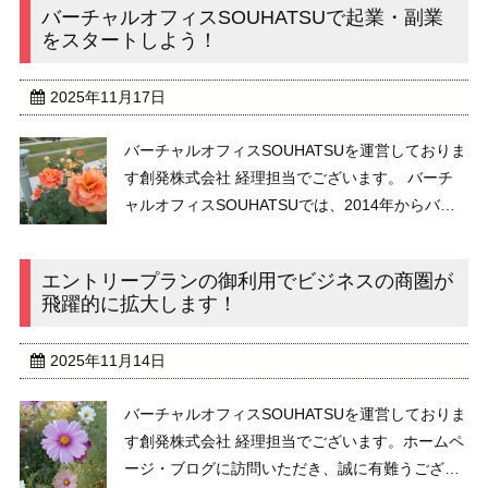
バーチャルオフィスSOUHATSUで起業・副業
年12月に設立し、2014 ...
をスタートしよう！
2025年11月17日
バーチャルオフィスSOUHATSUを運営しておりま
す創発株式会社 経理担当でございます。 バーチ
ャルオフィスSOUHATSUでは、2014年からバー
チャルオフィスサービスを提供しております。お
陰様で、大変ご好評をいただいております。誠に
エントリープランの御利用でビジネスの商圏が
有難うございます。 &n ...
飛躍的に拡大します！
2025年11月14日
バーチャルオフィスSOUHATSUを運営しておりま
す創発株式会社 経理担当でございます。ホームペ
ージ・ブログに訪問いただき、誠に有難うござい