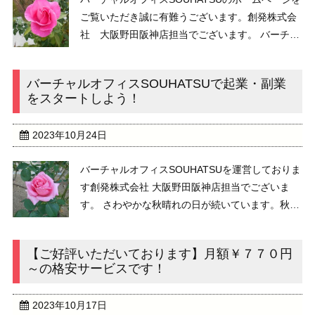
ご覧いただき誠に有難うございます。創発株式会
社 大阪野田阪神店担当でございます。 バーチャ
ルオフィスSOUHATSUでは、首都圏に2拠点（さ
いたま市大宮区、さいたま市南区）中部圏に1拠
バーチャルオフィスSOUHATSUで起業・副業
点（名古屋市中区）関西圏に2拠点（大 ...
をスタートしよう！
2023年10月24日
バーチャルオフィスSOUHATSUを運営しておりま
す創発株式会社 大阪野田阪神店担当でございま
す。 さわやかな秋晴れの日が続いています。秋バ
ラの開花シーズンですね。皆さま、いかがお過ご
しでしょうか。 ...
【ご好評いただいております】月額￥７７０円
～の格安サービスです！
2023年10月17日