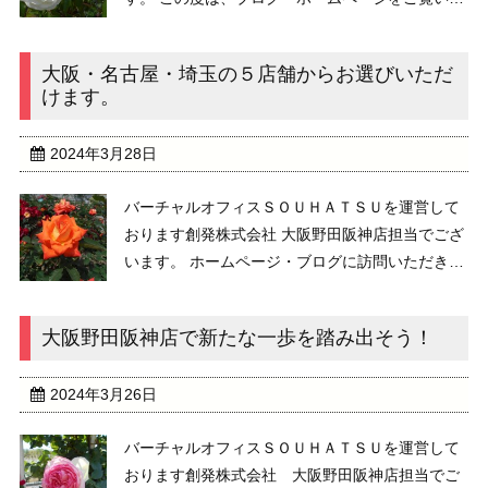
だき、また、バーチャルオフィスSOUHATSUの御
利用をご検討いただき、誠に有難うございま
大阪・名古屋・埼玉の５店舗からお選びいただ
す。 ２０２６年春、バーチャル ...
けます。
2024年3月28日
バーチャルオフィスＳＯＵＨＡＴＳＵを運営して
おります創発株式会社 大阪野田阪神店担当でござ
います。 ホームページ・ブログに訪問いただき、
誠に有難うございます。 弊社は、２０１３年１２
月に設立し、２０１４年から、バーチャルオフィ
大阪野田阪神店で新たな一歩を踏み出そう！
スサービスを提供しております。お陰 ...
2024年3月26日
バーチャルオフィスＳＯＵＨＡＴＳＵを運営して
おります創発株式会社 大阪野田阪神店担当でご