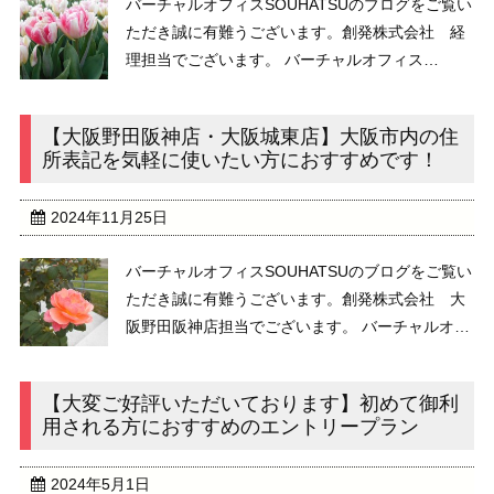
バーチャルオフィスSOUHATSUのブログをご覧い
ただき誠に有難うございます。創発株式会社 経
理担当でございます。 バーチャルオフィス
SOUHATSUでは、気軽に使えるエントリープラン
（月額税込７７０円）から、法人登記が可能なス
【大阪野田阪神店・大阪城東店】大阪市内の住
タンダードプラン（月額税込６，６００円）ま ...
所表記を気軽に使いたい方におすすめです！
2024年11月25日
バーチャルオフィスSOUHATSUのブログをご覧い
ただき誠に有難うございます。創発株式会社 大
阪野田阪神店担当でございます。 バーチャルオフ
ィスSOUHATSUは、法人・個人事業主・フリーラ
ンスのお客様だけでなく、会社員の方や、学生の
【大変ご好評いただいております】初めて御利
方、主婦の方のプライベートでも気軽に ...
用される方におすすめのエントリープラン
2024年5月1日