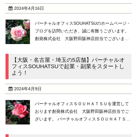
2024年4月16日
バーチャルオフィスSOUHATSUのホームページ・
ブログを訪問いただき、誠に有難うございます。
創発株式会社 大阪野田阪神店担当でございま
す。 大阪野田阪神店の周辺では、今の季節 藤の
花が綺麗に咲いております。日本の三大名藤の一
【大阪・名古屋・埼玉の5店舗】バーチャルオ
つである野田藤でございます。 大阪 ...
フィスSOUHATSUで起業・副業をスタートし
よう！
2024年4月9日
バーチャルオフィスＳＯＵＨＡＴＳＵを運営して
おります創発株式会社 大阪野田阪神店担当でご
ざいます。 バーチャルオフィスＳＯＵＨＡＴＳＵ
では、お陰様で、４０を超える都道府県のお客様
にご利用いただいております。２０１４年からバ