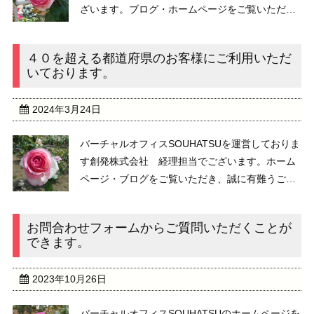
ざいます。ブログ・ホームページをご覧いただき
誠に有難うございます。 人生１００年時代と言わ
れる現代兼業・副業として、新たな一歩を踏み出
４０を超える都道府県のお客様にご利用いただ
そうと検討されている方も多いと思います。&nbs
いております。
...
2024年3月24日
バーチャルオフィスSOUHATSUを運営しておりま
す創発株式会社 経理担当でございます。ホーム
ページ・ブログをご覧いただき、誠に有難うござ
います。 弊社は２０１４年からバーチャルオフィ
スサービスを提供しております。お陰様で、大変
お問合わせフォームからご質問いただくことが
ご好評をいただいており、これまで、４０を超 ...
できます。
2023年10月26日
バーチャルオフィスSOUHATSUのホームページを