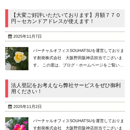
ます。 創発株式会社は、２０１３年１２月に設立
し、２０１４年から、バーチャルオフィスサービ
【大変ご好評いただいております】月額７７０
スを提供しております。お陰様で、これまで ...
円～セカンドアドレスが使えます！
2025年11月7日
バーチャルオフィスSOUHATSUを運営しておりま
す創発株式会社 大阪野田阪神店担当でございま
す。 この度は、ブログ・ホームページをご覧いた
だき、また、バーチャルオフィスSOUHATSUの御
利用をご検討いただき、誠に有難うございま
法人登記をお考えなら弊社サービスをぜひ御利
す。 ２０２５年秋、バーチャル ...
用ください！
2025年11月2日
バーチャルオフィスSOUHATSUを運営しておりま
す創発株式会社 大阪野田阪神店担当でございま