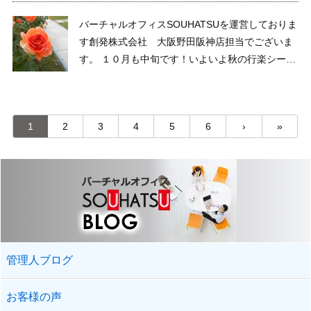
バーチャルオフィスSOUHATSUを運営しておりま
す創発株式会社 大阪野田阪神店担当でございま
す。 １０月も中旬です！いよいよ秋の行楽シーズ
ンですね♪皆さま、いかがお過ごしでしょう
か。 今 ...
1
2
3
4
5
6
›
»
管理人ブログ
お客様の声