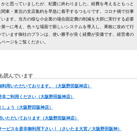
くかと思っていましたが、杞憂に終わりました。経費を考えるともっと
は関東・東北の支店集約を早急に着手するつもりです。コロナ禍で仕事
ています。当方の様な小企業の場合固定費の削減を大胆に実行する必要
を第一に考え、色々な場面で新しいシステムを導入し、果敢に攻めて行
いています御社のプランは、使い勝手が良く経費が安価です。経営者の
ムページをご覧ください。
も読んでいます
御利用いただいております。（大阪野田阪神店）
是非ご利用ください（大阪野田阪神店）
ましょう（大阪野田阪神店）
用いただいております（大阪野田阪神店）
サービスを是非御利用下さい！（さいたま大宮／大阪野田阪神）