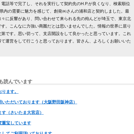
電話等で完了し、それを実行して契約先のH.P.が良くなり、検索順位
玉県内の需要に魅力を感じて、創発㈱さんの浦和店と契約しました。最
徐々に反響があり、問い合わせて来られる先の殆んどが埼玉で、東京北
です。こんなに力強い商圏だとは思いませんでした。情報の世界に居り
次第です。思い切って、支店開設をして良かったと思っています。これ
得て運営をして行こうと思っております。皆さん、よろしくお願いいた
も読んでいます
おります。
用いただいております（大阪野田阪神店）
ます（さいたま大宮店）
変重宝しています
としてご利用頂いております