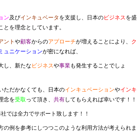
ョン
及び
インキュベータ
を支援し、日本の
ビジネス
を盛
ことを
理念としています。
アント
や
顧客
からの
アプローチ
が増えることにより、
ク
ミュニケーション
が密になれば、
大し、新たな
ビジネス
や
事業
も発生することでしょ
いただかなくても、日本の
インキュベーション
や
インキ
理念を
受取
って頂き、
共有
してもらえれば幸いです！！
弊社では全力でサポート致します！！
方の例を参考にしつつこのような利用方法が考えられま