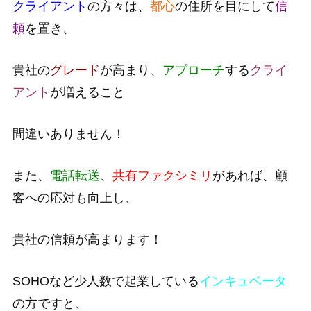
クライアント
の方々は、
都心
の住所を目にして
信
頼
を置き、
貴社の
グレード
が高まり、
アプローチ
する
クライ
アント
が増えること
間違いありません！
また、
電話転送
、
共有ファクシミリ
があれば、顧
客への応対も向上し、
貴社の信頼が高まります！
SOHOなど少人数で起業している
インキュベータ
の方ですと、