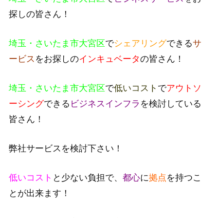
探しの皆さん！
埼玉・さいたま市大宮区
で
シェアリング
できる
サ
ービス
をお探しの
インキュベータ
の皆さん！
埼玉・さいたま市大宮区
で
低いコスト
で
アウトソ
ーシング
できる
ビジネスインフラ
を検討している
皆さん！
弊社サービスを検討下さい！
低いコスト
と少ない負担で、
都心
に
拠点
を持つこ
とが出来ます！