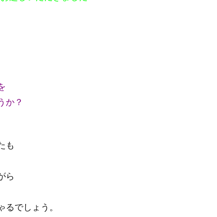
を
うか？
たも
がら
ゃるでしょう。