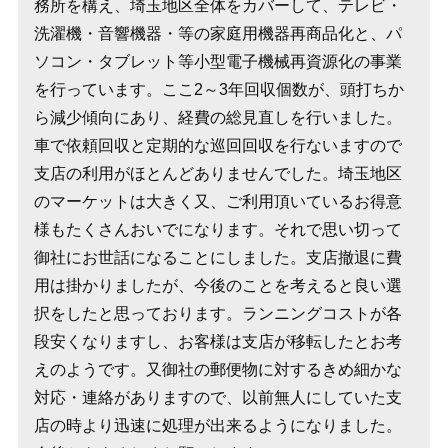
務所を構え、埼玉地区全体をカバーして、テレビ・
洗濯機・音響機器・等の家庭用機器再商品化と、パ
ソコン・タブレット等小型電子機械再資源化の事業
を行っています。ここ2～3年回収個数が、頭打ちか
ら減少傾向にあり、経費の総見直しを行いました。
車で依頼回収と定期的な巡回回収を行ないますので
支店の利用がほとんどありませんでした。埼玉地区
のマーケットは大きく又、ご利用頂いているお得意
様もたくさんおいでになります。それで思い切って
御社にお世話になることにしました。支店撤退に費
用は掛かりましたが、今後のことを考えると良い選
択をしたと思っております。ランニングコストが各
段安くなりますし、お客様は支店が移転したとお考
えのようです。又御社の郵便物に対するきめ細かな
対応・連絡がありますので、以前無人にしていた支
店の時より迅速に処理が出来るようになりました。