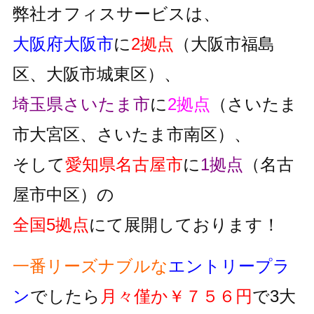
弊社オフィスサービスは、
大阪府大阪市
に
2拠点
（大阪市福島
区、大阪市城東区）、
埼玉県さいたま市
に
2拠点
（さいたま
市大宮区、さいたま市南区）、
そして
愛知県名古屋市
に
1拠点
（名古
屋市中区）の
全国5拠点
にて展開しております！
一番リーズナブルな
エントリープラ
ン
でしたら
月々僅か￥７５６円
で3大