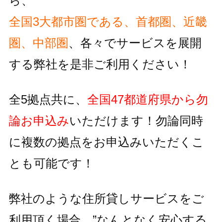
ら、
全国3大都市圏である、首都圏、近畿
圏、中部圏
、各々でサービスを
展開
する弊社を是非ご利用ください！
全5拠点共に、
全国47都道府県から勿
論お申込み
いただけます！
勿論同時
に複数の拠点をお申込みいただくこ
とも可能です！
弊社のような住所貸しサービスをご
利用頂く場合、
”なんとなく安心する