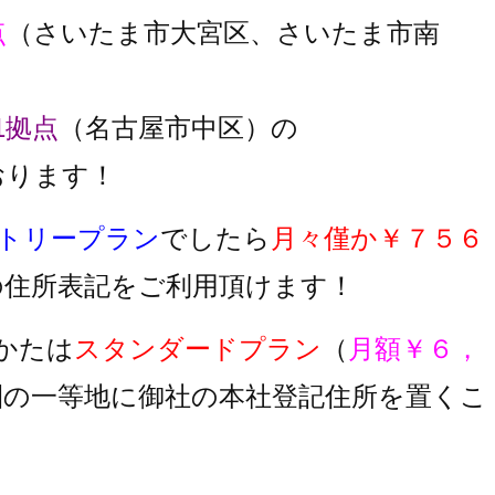
点
（さいたま市大宮区、さいたま市南
1拠点
（名古屋市中区）の
おります！
トリープラン
でしたら
月々僅か￥７５６
の住所表記をご利用頂けます！
かたは
スタンダードプラン
（
月額￥６，
圏の一等地に御社の本社登記住所を置くこ