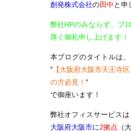
創発株式会社
の
田中
と申
弊社HPのみならず、ブ
厚く御礼申し上げます！
本ブログのタイトルは、
”
【大阪府大阪市天王寺
の方必見！
”
で御座います！
弊社オフィスサービスは
大阪府大阪市
に
2拠点
（