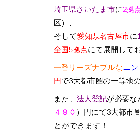
埼玉県さいたま市
に
2拠
区）、
そして
愛知県名古屋市
に
全国5拠点
にて展開して
一番リーズナブルな
エン
円
で3大都市圏の一等地
また、
法人登記
が必要な
４８０
）円にて3大都市
とができます！