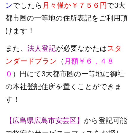
ン
でしたら
月々僅か￥７５６円
で3大
都市圏の一等地の住所表記をご利用頂
けます！
また、
法人登記
が必要なかたは
スタ
ンダードプラン
（
月額￥６，４８
０
）円にて3大都市圏の一等地に御社
の本社登記住所を置くことができま
す！
【広島県広島市安芸区】
から登記可能