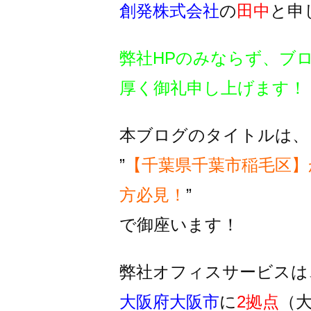
創発株式会社
の
田中
と申
弊社HPのみならず、ブ
厚く御礼申し上げます！
本ブログのタイトルは、
”
【千葉県千葉市稲毛区
方必見！
”
で御座います！
弊社オフィスサービスは
大阪府大阪市
に
2拠点
（