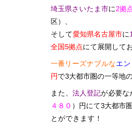
埼玉県さいたま市
に
2拠
区）、
そして
愛知県名古屋市
に
全国5拠点
にて展開して
一番リーズナブルな
エン
円
で3大都市圏の一等地
また、
法人登記
が必要な
４８０
）円にて3大都市
とができます！