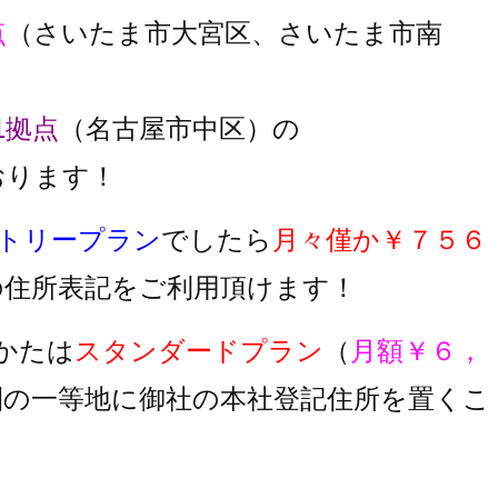
点
（さいたま市大宮区、さいたま市南
1拠点
（名古屋市中区）の
おります！
トリープラン
でしたら
月々僅か￥７５６
の住所表記をご利用頂けます！
かたは
スタンダードプラン
（
月額￥６，
圏の一等地に御社の本社登記住所を置くこ