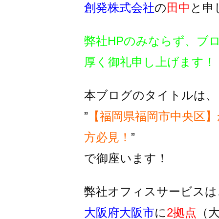
創発株式会社
の
田中
と申
弊社HPのみならず、ブ
厚く御礼申し上げます！
本ブログのタイトルは、
”
【福岡県福岡市中央区
方必見！
”
で御座います！
弊社オフィスサービスは
大阪府大阪市
に
2拠点
（