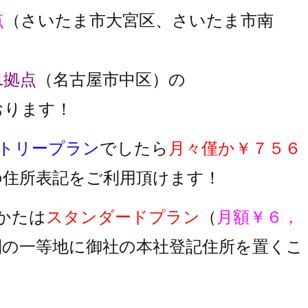
点
（さいたま市大宮区、さいたま市南
1拠点
（名古屋市中区）の
おります！
トリープラン
でしたら
月々僅か￥７５６
の住所表記をご利用頂けます！
かたは
スタンダードプラン
（
月額￥６，
圏の一等地に御社の本社登記住所を置くこ