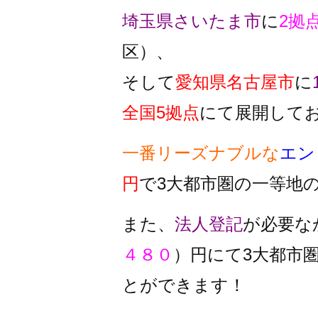
埼玉県さいたま市
に
2拠
区）、
そして
愛知県名古屋市
に
全国5拠点
にて展開して
一番リーズナブルな
エン
円
で3大都市圏の一等地
また、
法人登記
が必要な
４８０
）円にて3大都市
とができます！