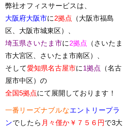
弊社オフィスサービスは、
大阪府大阪市
に
2拠点
（大阪市福島
区、大阪市城東区）、
埼玉県さいたま市
に
2拠点
（さいたま
市大宮区、さいたま市南区）、
そして
愛知県名古屋市
に
1拠点
（名古
屋市中区）の
全国5拠点
にて展開しております！
一番リーズナブルな
エントリープラ
ン
でしたら
月々僅か￥７５６円
で3大