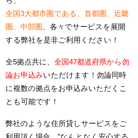
ら、
全国3大都市圏である、首都圏、近畿
圏、中部圏
、各々でサービスを
展開
する弊社を是非ご利用ください！
全5拠点共に、
全国47都道府県から勿
論お申込み
いただけます！
勿論同時
に複数の拠点をお申込みいただくこ
とも可能です！
弊社のような住所貸しサービスをご
利用頂く場合、
”なんとなく安心する