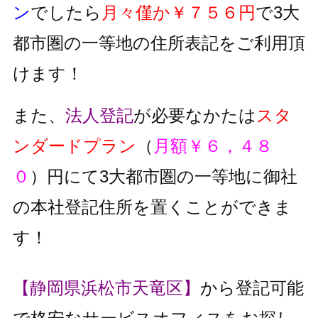
ン
でしたら
月々僅か￥７５６円
で3大
都市圏の一等地の住所表記をご利用頂
けます！
また、
法人登記
が必要なかたは
スタ
ンダードプラン
（
月額￥６，４８
０
）円にて3大都市圏の一等地に御社
の本社登記住所を置くことができま
す！
【静岡県浜松市天竜区】
から登記可能