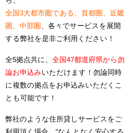
ら、
全国3大都市圏である、首都圏、近畿
圏、中部圏
、各々でサービスを
展開
する弊社を是非ご利用ください！
全5拠点共に、
全国47都道府県から勿
論お申込み
いただけます！
勿論同時
に複数の拠点をお申込みいただくこ
とも可能です！
弊社のような住所貸しサービスをご
利用頂く場合、
”なんとなく安心する