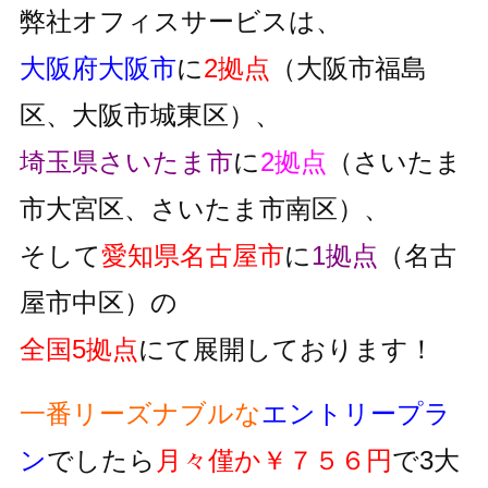
弊社オフィスサービスは、
大阪府大阪市
に
2拠点
（大阪市福島
区、大阪市城東区）、
埼玉県さいたま市
に
2拠点
（さいたま
市大宮区、さいたま市南区）、
そして
愛知県名古屋市
に
1拠点
（名古
屋市中区）の
全国5拠点
にて展開しております！
一番リーズナブルな
エントリープラ
ン
でしたら
月々僅か￥７５６円
で3大