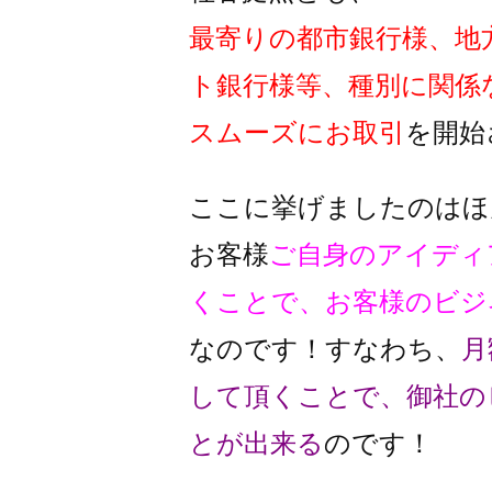
最寄りの都市銀行様、地
ト銀行様
等、種別に関係
スムーズに
お取引
を開始
ここに挙げましたのはほ
お客様
ご自身のアイディ
くことで、
お客様のビジ
なのです！
すなわち、
月
して頂くことで、
御社の
とが出来る
のです！