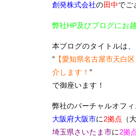
創発株式会社
の
田中
でご
弊社HP及びブログにお
本ブログのタイトルは、
”
【愛知県名古屋市天白区
介します！
”
で御座います！
弊社のバーチャルオフィ
大阪府大阪市
に
2拠点
（
埼玉県さいたま市
に
2拠