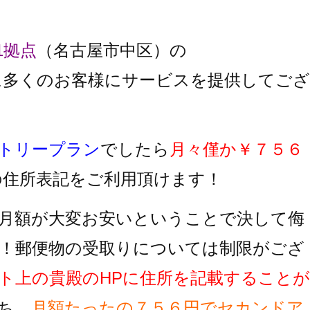
1拠点
（名古屋市中区）の
に多くのお客様にサービスを提供してござ
トリープラン
でしたら
月々僅か￥７５６
の住所表記をご利用頂けます！
月額が大変お安いということで決して侮
！郵便物の受取りについては制限がござ
ト上の貴殿のHPに住所を記載することが
ち、
月額たったの７５６円でセカンドア