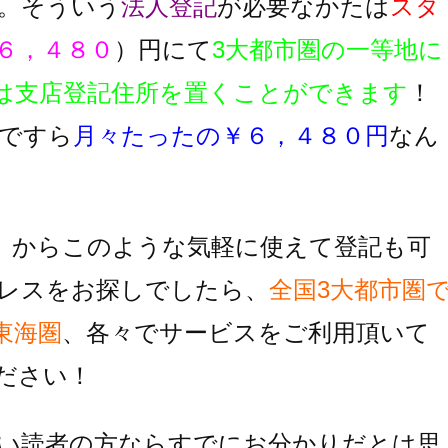
。そういう
法人登記
が必要なかたは
スタ
６，４８０
）円にて
3大都市圏の一等地に
は支店登記住所を置くことができます
！
ですら
月々たったの￥６，４８０円
なん
】
からこのような気軽に使えて登記も可
レスをお探しでしたら、
全国3大都市圏
東海圏
、各々でサービスをご利用頂いて
ださい！
い読者の方ならすでにお分かりだとは思