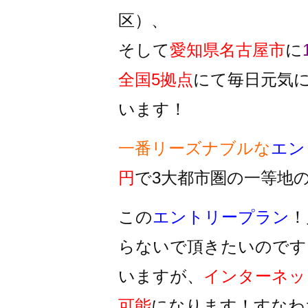
区）、
そして
愛知県名古屋市
に
全国5拠点
にて毎日元気
います！
一番リーズナブルな
エン
円
で3大都市圏の一等地
この
エントリープラン
！
らないで頂きたいのです
いますが、
インターネッ
可能
になります！すなわ