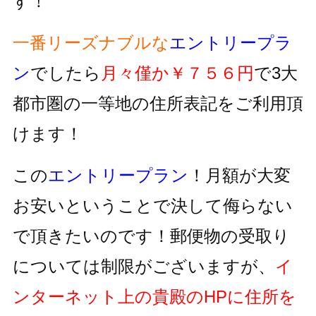
す！
一番リーズナブルな
エントリープラ
ン
でしたら
月々僅か￥７５６円
で3大
都市圏の一等地の住所表記をご利用頂
けます！
この
エントリープラン
！月額が大変
お安いということで決して侮らない
で頂きたいのです！郵便物の受取り
については制限がございますが、
イ
ンターネット上の貴殿のHPに住所を