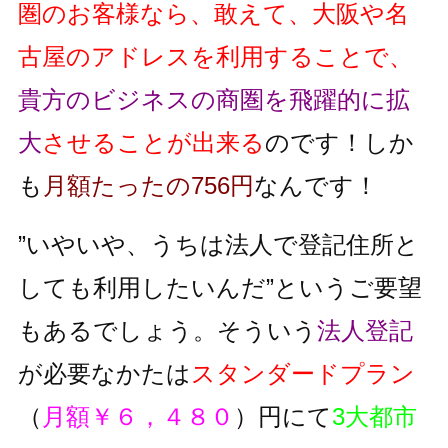
圏のお客様なら、敢えて、大阪や名
古屋のアドレスを利用することで、
貴方のビジネスの商圏を飛躍的に拡
大
させることが出来る
のです！しか
も
月額たったの756円
なんです！
”いやいや、うちは法人で登記住所と
しても利用したいんだ”というご要望
もあるでしょう。そういう
法人登記
が必要なかたは
スタンダードプラン
（
月額￥６，４８０
）円にて
3大都市