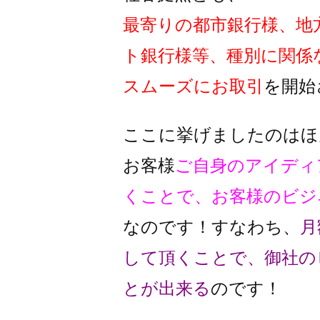
最寄りの都市銀行様、地
ト銀行様
等、種別に関係
スムーズに
お取引
を開始
ここに挙げましたのはほ
お客様
ご自身のアイディ
くことで、
お客様のビジ
なのです！
すなわち、
月
して頂くことで、
御社の
とが出来る
のです！