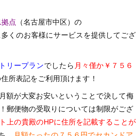
1拠点
（名古屋市中区）の
に多くのお客様にサービスを提供してござ
トリープラン
でしたら
月々僅か￥７５６
の住所表記をご利用頂けます！
月額が大変お安いということで決して侮
！郵便物の受取りについては制限がござ
ト上の貴殿のHPに住所を記載することが
ち、
月額たったの７５６円でセカンドア