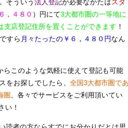
。そういう
法人登記
が必要なかたは
スタ
６，４８０
）円にて
3大都市圏の一等地に
は支店登記住所を置くことができます
！
ですら
月々たったの￥６，４８０円
なん
からこのような気軽に使えて登記も可能
スをお探しでしたら、
全国3大都市圏で
海圏
、各々でサービスをご利用頂いてい
さい！
い読者の方ならすでにお分かりだとは思