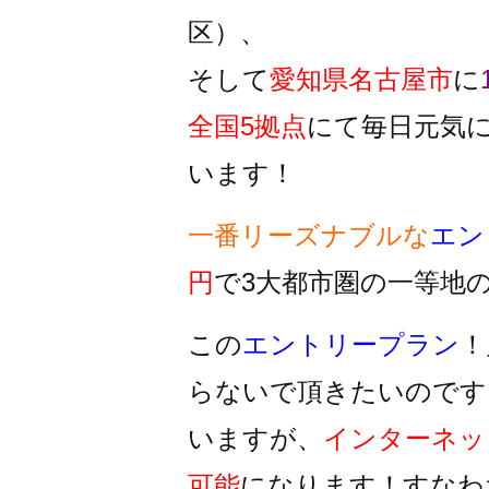
区）、
そして
愛知県名古屋市
に
全国5拠点
にて毎日元気
います！
一番リーズナブルな
エン
円
で3大都市圏の一等地
この
エントリープラン
！
らないで頂きたいのです
いますが、
インターネッ
可能
になります！すなわ