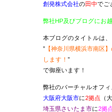
創発株式会社
の
田中
でご
弊社HP及びブログにお
本ブログのタイトルは、
”
【神奈川県横浜市南区】
します！
”
で御座います！
弊社のバーチャルオフィ
大阪府大阪市
に
2拠点
（
埼玉県さいたま市
に
2拠