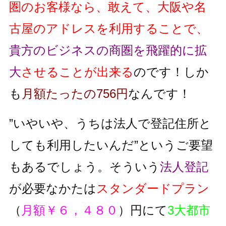
圏のお客様なら、敢えて、大阪や名
古屋のアドレスを利用することで、
貴方のビジネスの商圏を飛躍的に拡
大
させることが出来る
のです！しか
も
月額たったの756円
なんです！
”いやいや、うちは法人で登記住所と
しても利用したいんだ”というご要望
もあるでしょう。そういう
法人登記
が必要なかたは
スタンダードプラン
（
月額￥６，４８０
）円にて
3大都市