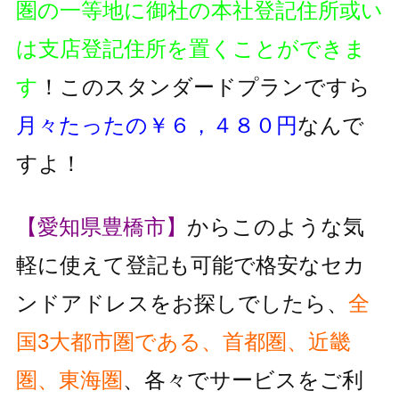
圏の一等地に御社の本社登記住所或い
は支店登記住所を置くことができま
す
！このスタンダードプランですら
月々たったの￥６，４８０円
なんで
すよ！
【愛知県豊橋市】
からこのような気
軽に使えて登記も可能で格安なセカ
ンドアドレスをお探しでしたら、
全
国3大都市圏である、首都圏、近畿
圏、東海圏
、各々でサービスをご利