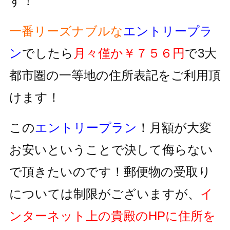
す！
一番リーズナブルな
エントリープラ
ン
でしたら
月々僅か￥７５６円
で3大
都市圏の一等地の住所表記をご利用頂
けます！
この
エントリープラン
！月額が大変
お安いということで決して侮らない
で頂きたいのです！郵便物の受取り
については制限がございますが、
イ
ンターネット上の貴殿のHPに住所を