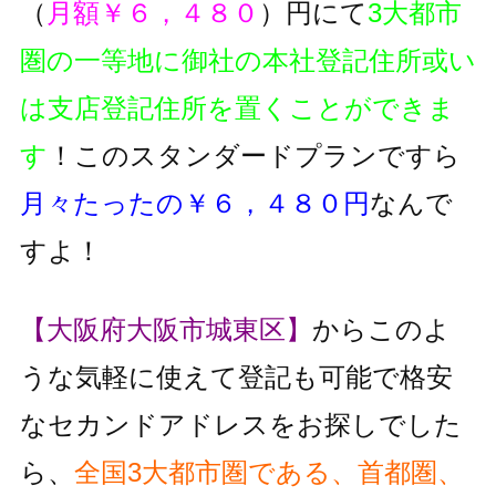
（
月額￥６，４８０
）円にて
3大都市
圏の一等地に御社の本社登記住所或い
は支店登記住所を置くことができま
す
！このスタンダードプランですら
月々たったの￥６，４８０円
なんで
すよ！
【大阪府大阪市城東区】
からこのよ
うな気軽に使えて登記も可能で格安
なセカンドアドレスをお探しでした
ら、
全国3大都市圏である、首都圏、