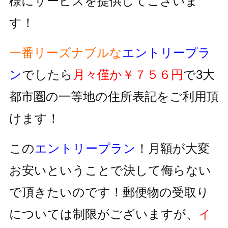
様にサービスを提供してございま
す！
一番リーズナブルな
エントリープラ
ン
でしたら
月々僅か￥７５６円
で3大
都市圏の一等地の住所表記をご利用頂
けます！
この
エントリープラン
！月額が大変
お安いということで決して侮らない
で頂きたいのです！郵便物の受取り
については制限がございますが、
イ