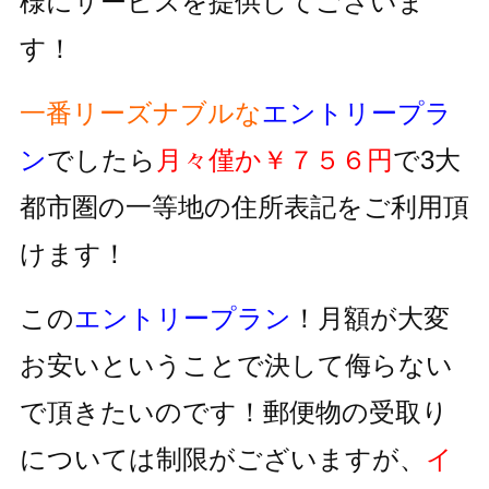
様にサービスを提供してございま
す！
一番リーズナブルな
エントリープラ
ン
でしたら
月々僅か￥７５６円
で3大
都市圏の一等地の住所表記をご利用頂
けます！
この
エントリープラン
！月額が大変
お安いということで決して侮らない
で頂きたいのです！郵便物の受取り
については制限がございますが、
イ