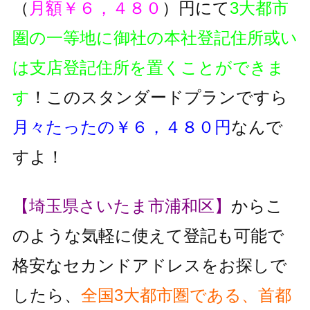
（
月額￥６，４８０
）円にて
3大都市
圏の一等地に御社の本社登記住所或い
は支店登記住所を置くことができま
す
！このスタンダードプランですら
月々たったの￥６，４８０円
なんで
すよ！
【埼玉県さいたま市浦和区】
からこ
のような気軽に使えて登記も可能で
格安なセカンドアドレスをお探しで
したら、
全国3大都市圏である、首都