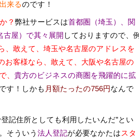
出来る
のです！
か？
弊社サービスは
首都圏（埼玉）、関
名古屋）で其々展開
しておりますので、
ら、敢えて、埼玉や名古屋のアドレスを
のお客様なら、敢えて、大阪や名古屋の
で、
貴方のビジネスの商圏を飛躍的に拡
です！しかも
月額たったの756円
なんで
で登記住所としても利用したいんだ”とい
。そういう
法人登記
が必要なかたは
スタ