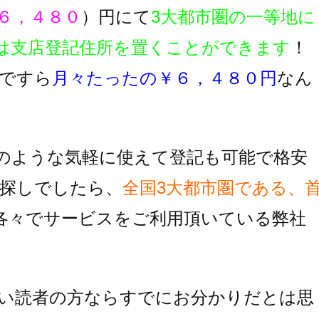
６，４８０
）円にて
3大都市圏の一等地に
は支店登記住所を置くことができます
！
ですら
月々たったの￥６，４８０円
なん
のような気軽に使えて登記も可能で格安
探しでしたら、
全国3大都市圏である、
各々でサービスをご利用頂いている
弊社
い読者の方ならすでにお分かりだとは思