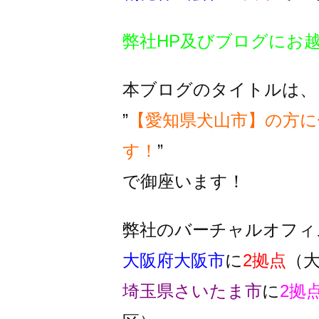
弊社HP及びブログにお
本ブログのタイトルは、
”
【愛知県犬山市】の方に
す！
”
で御座います！
弊社のバーチャルオフィ
大阪府大阪市
に
2拠点
（
埼玉県さいたま市
に
2拠