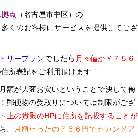
1拠点
（名古屋市中区）の
に多くのお客様にサービスを提供してござ
トリープラン
でしたら
月々僅か￥７５６
の住所表記をご利用頂けます！
月額が大変お安いということで決して侮
！郵便物の受取りについては制限がござ
ト上の貴殿のHPに住所を記載することが
ち、
月額たったの７５６円でセカンドア