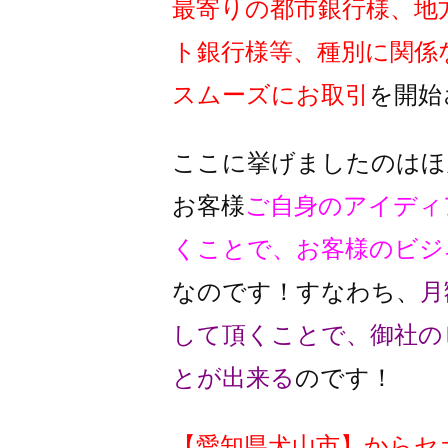
最寄りの都市銀行様、地
ト銀行様
等、種別に関係
スムーズに
お取引
を開始
ここに挙げましたのはほ
お客様
ご自身のアイディ
くことで、
お客様のビジ
なのです！
すなわち、
月
して頂くことで、
御社の
とが出来る
のです！
【
愛知県犬山市
】
からセ