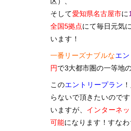
区）、
そして
愛知県名古屋市
に
全国5拠点
にて毎日元気
います！
一番リーズナブルな
エン
円
で3大都市圏の一等地
この
エントリープラン
！
らないで頂きたいのです
いますが、
インターネッ
可能
になります！すなわ