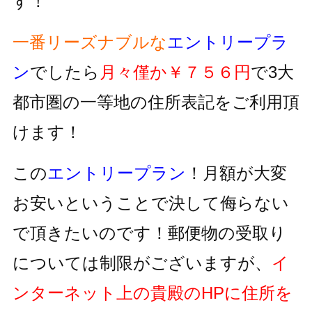
す！
一番リーズナブルな
エントリープラ
ン
でしたら
月々僅か￥７５６円
で3大
都市圏の一等地の住所表記をご利用頂
けます！
この
エントリープラン
！月額が大変
お安いということで決して侮らない
で頂きたいのです！郵便物の受取り
については制限がございますが、
イ
ンターネット上の貴殿のHPに住所を