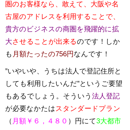
圏のお客様なら、敢えて、大阪や名
古屋のアドレスを利用することで、
貴方のビジネスの商圏を飛躍的に拡
大
させることが出来る
のです！しか
も
月額たったの756円
なんです！
”いやいや、うちは法人で登記住所と
しても利用したいんだ”というご要望
もあるでしょう。そういう
法人登記
が必要なかたは
スタンダードプラン
（
月額￥６，４８０
）円にて
3大都市