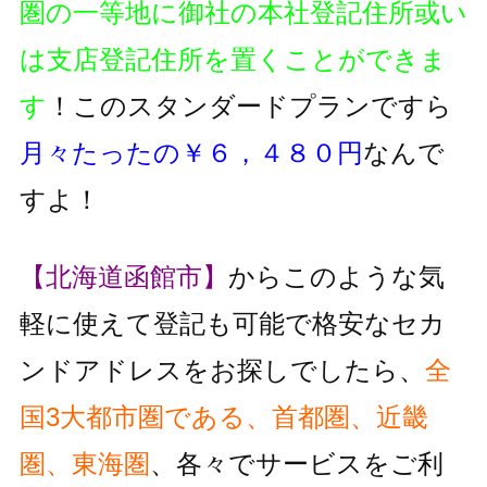
圏の一等地に御社の本社登記住所或い
は支店登記住所を置くことができま
す
！このスタンダードプランですら
月々たったの￥６，４８０円
なんで
すよ！
【北海道函館市】
からこのような気
軽に使えて登記も可能で格安なセカ
ンドアドレスをお探しでしたら、
全
国3大都市圏である、首都圏、近畿
圏、東海圏
、各々でサービスをご利