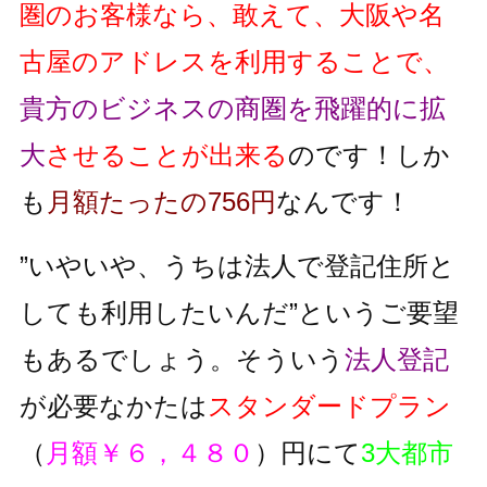
圏のお客様なら、敢えて、大阪や名
古屋のアドレスを利用することで、
貴方のビジネスの商圏を飛躍的に拡
大
させることが出来る
のです！しか
も
月額たったの756円
なんです！
”いやいや、うちは法人で登記住所と
しても利用したいんだ”というご要望
もあるでしょう。そういう
法人登記
が必要なかたは
スタンダードプラン
（
月額￥６，４８０
）円にて
3大都市