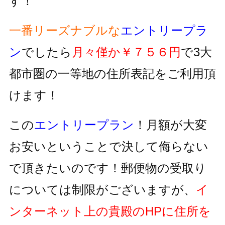
す！
一番リーズナブルな
エントリープラ
ン
でしたら
月々僅か￥７５６円
で3大
都市圏の一等地の住所表記をご利用頂
けます！
この
エントリープラン
！月額が大変
お安いということで決して侮らない
で頂きたいのです！郵便物の受取り
については制限がございますが、
イ
ンターネット上の貴殿のHPに住所を