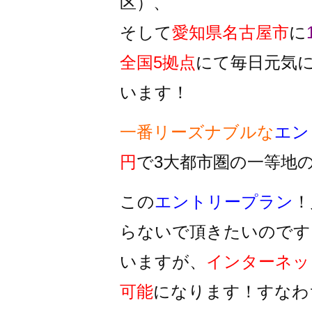
区）、
そして
愛知県名古屋市
に
全国5拠点
にて毎日元気
います！
一番リーズナブルな
エン
円
で3大都市圏の一等地
この
エントリープラン
！
らないで頂きたいのです
いますが、
インターネッ
可能
になります！すなわ