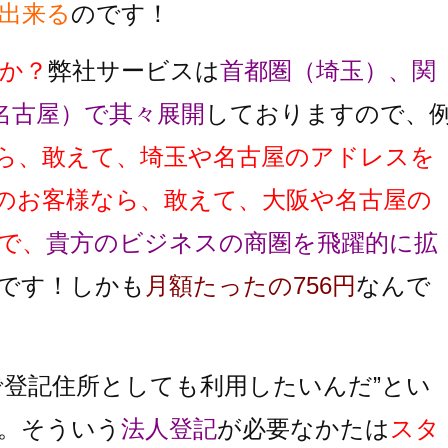
出来る
のです！
か？
弊社サービスは
首都圏（埼玉）、関
名古屋）で其々展開
しておりますので、
ら、敢えて、埼玉や名古屋のアドレスを
のお客様なら、敢えて、大阪や名古屋の
で、
貴方のビジネスの商圏を飛躍的に拡
です！しかも
月額たったの756円
なんで
で登記住所としても利用したいんだ”とい
。そういう
法人登記
が必要なかたは
スタ