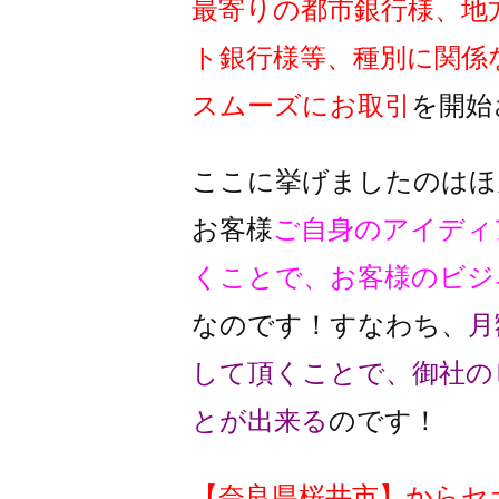
最寄りの都市銀行様、地
ト銀行様
等、種別に関係
スムーズに
お取引
を開始
ここに挙げましたのはほ
お客様
ご自身のアイディ
くことで、
お客様のビジ
なのです！
すなわち、
月
して頂くことで、
御社の
とが出来る
のです！
【
奈良県桜井市
】
からセ