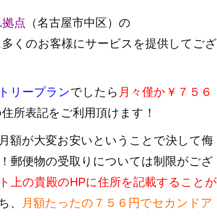
1拠点
（名古屋市中区）の
に多くのお客様にサービスを提供してござ
トリープラン
でしたら
月々僅か￥７５６
の住所表記をご利用頂けます！
月額が大変お安いということで決して侮
！郵便物の受取りについては制限がござ
ト上の貴殿のHPに住所を記載することが
ち、
月額たったの７５６円でセカンドア