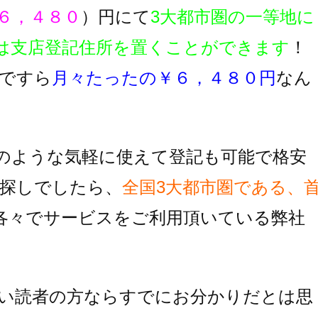
６，４８０
）円にて
3大都市圏の一等地に
は支店登記住所を置くことができます
！
ですら
月々たったの￥６，４８０円
なん
のような気軽に使えて登記も可能で格安
探しでしたら、
全国3大都市圏である、
各々でサービスをご利用頂いている
弊社
い読者の方ならすでにお分かりだとは思