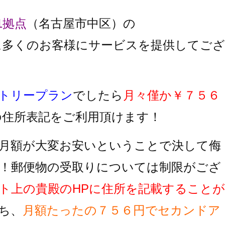
1拠点
（名古屋市中区）の
に多くのお客様にサービスを提供してござ
トリープラン
でしたら
月々僅か￥７５６
の住所表記をご利用頂けます！
月額が大変お安いということで決して侮
！郵便物の受取りについては制限がござ
ト上の貴殿のHPに住所を記載することが
ち、
月額たったの７５６円でセカンドア