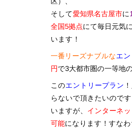
区）、
そして
愛知県名古屋市
に
全国5拠点
にて毎日元気
います！
一番リーズナブルな
エン
円
で3大都市圏の一等地
この
エントリープラン
！
らないで頂きたいのです
いますが、
インターネッ
可能
になります！すなわ