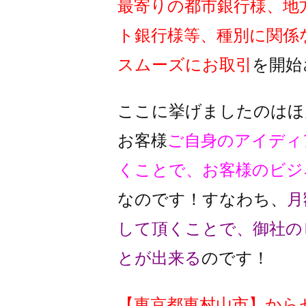
最寄りの都市銀行様、地
ト銀行様
等、種別に関係
スムーズに
お取引
を開始
ここに挙げましたのはほ
お客様
ご自身のアイディ
くことで、
お客様のビジ
なのです！
すなわち、
月
して頂くことで、
御社の
とが出来る
のです！
【
東京都東村山市
】
から