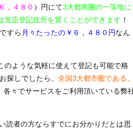
６，４８０
）円にて
3大都市圏の一等地に
は支店登記住所を置くことができます
！
ですら
月々たったの￥６，４８０円
なん
このような気軽に使えて登記も可能で格
お探しでしたら、
全国3大都市圏である
、各々でサービスをご利用頂いている
弊
い読者の方ならすでにお分かりだとは思