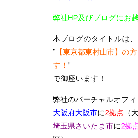
弊社HP及びブログにお
本ブログのタイトルは、
”
【東京都東村山市】の方
す！
”
で御座います！
弊社のバーチャルオフィ
大阪府大阪市
に
2拠点
（
埼玉県さいたま市
に
2拠