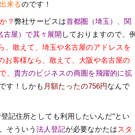
出来る
のです！
か？
弊社サービスは
首都圏（埼玉）、関
名古屋）で其々展開
しておりますので、
ら、敢えて、埼玉や名古屋のアドレスを
のお客様なら、敢えて、大阪や名古屋の
で、
貴方のビジネスの商圏を飛躍的に拡
です！しかも
月額たったの756円
なんで
で登記住所としても利用したいんだ”とい
。そういう
法人登記
が必要なかたは
スタ