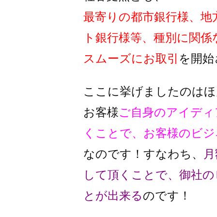
最寄りの都市銀行様、地
ト銀行様
等、種別に関係
スムーズに
お取引
を開始
ここに挙げましたのはほ
お客様
ご自身のアイディ
くことで、
お客様のビジ
なのです！
すなわち、
月
して頂くことで、
御社の
とが出来る
のです！