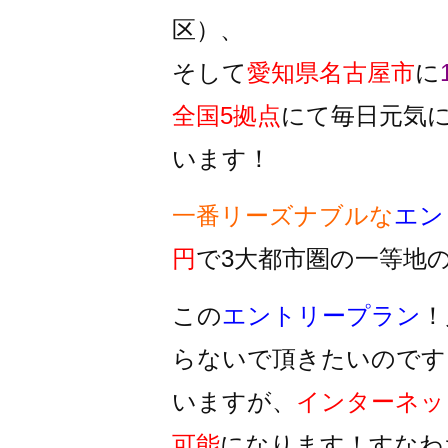
区）、
そして
愛知県名古屋市
に
全国5拠点
にて毎日元気
います！
一番リーズナブルな
エン
円
で3大都市圏の一等地
この
エントリープラン
！
らないで頂きたいのです
いますが、
インターネッ
可能
になります！すなわ