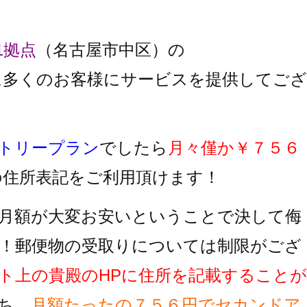
1拠点
（名古屋市中区）の
に多くのお客様にサービスを提供してござ
トリープラン
でしたら
月々僅か￥７５６
の住所表記をご利用頂けます！
月額が大変お安いということで決して侮
！郵便物の受取りについては制限がござ
ト上の貴殿のHPに住所を記載することが
ち、
月額たったの７５６円でセカンドア