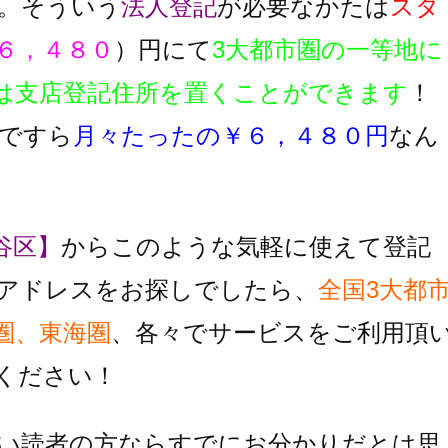
。そういう
法人登記
が必要なかたは
スタ
６，４８０
）円にて
3大都市圏の一等地に
は支店登記住所を置くことができます
！
ですら
月々たったの￥６，４８０円
なん
谷区】
からこのような気軽に使えて登記
アドレスをお探しでしたら、
全国3大都
圏、東海圏
、各々でサービスをご利用頂
ください！
い読者の方ならすでにお分かりだとは思