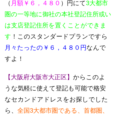
（
月額￥６，４８０
）円にて
3大都市
圏の一等地に御社の本社登記住所或い
は支店登記住所を置くことができま
す
！このスタンダードプランですら
月々たったの￥６，４８０円
なんで
すよ！
【大阪府大阪市大正区】
からこのよ
うな気軽に使えて登記も可能で格安
なセカンドアドレスをお探しでした
ら、
全国3大都市圏である、首都圏、