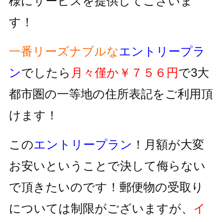
様にサービスを提供してございま
す！
一番リーズナブルな
エントリープラ
ン
でしたら
月々僅か￥７５６円
で3大
都市圏の一等地の住所表記をご利用頂
けます！
この
エントリープラン
！月額が大変
お安いということで決して侮らない
で頂きたいのです！郵便物の受取り
については制限がございますが、
イ