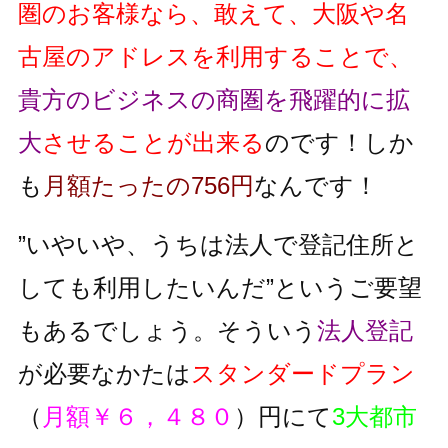
圏のお客様なら、敢えて、大阪や名
古屋のアドレスを利用することで、
貴方のビジネスの商圏を飛躍的に拡
大
させることが出来る
のです！しか
も
月額たったの756円
なんです！
”いやいや、うちは法人で登記住所と
しても利用したいんだ”というご要望
もあるでしょう。そういう
法人登記
が必要なかたは
スタンダードプラン
（
月額￥６，４８０
）円にて
3大都市