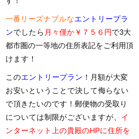
す！
一番リーズナブルな
エントリープラ
ン
でしたら
月々僅か￥７５６円
で3大
都市圏の一等地の住所表記をご利用頂
けます！
この
エントリープラン
！月額が大変
お安いということで決して侮らない
で頂きたいのです！郵便物の受取り
については制限がございますが、
イ
ンターネット上の貴殿のHPに住所を