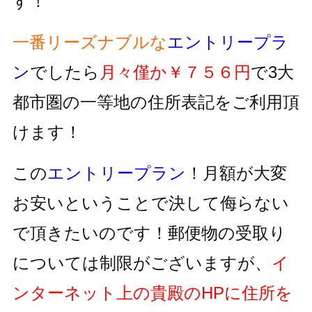
す！
一番リーズナブルな
エントリープラ
ン
でしたら
月々僅か￥７５６円
で3大
都市圏の一等地の住所表記をご利用頂
けます！
この
エントリープラン
！月額が大変
お安いということで決して侮らない
で頂きたいのです！郵便物の受取り
については制限がございますが、
イ
ンターネット上の貴殿のHPに住所を