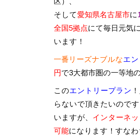
区）、
そして
愛知県名古屋市
に
全国5拠点
にて毎日元気
います！
一番リーズナブルな
エン
円
で3大都市圏の一等地
この
エントリープラン
！
らないで頂きたいのです
いますが、
インターネッ
可能
になります！すなわ