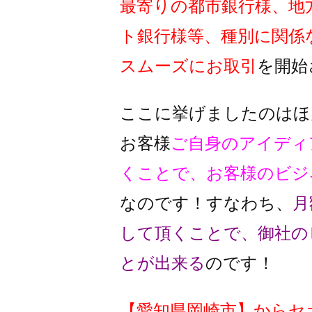
最寄りの都市銀行様、地
ト銀行様
等、種別に関係
スムーズに
お取引
を開始
ここに挙げましたのはほ
お客様
ご自身のアイディ
くことで、
お客様のビジ
なのです！
すなわち、
月
して頂くことで、
御社の
とが出来る
のです！
【
愛知県岡崎市
】
からセ