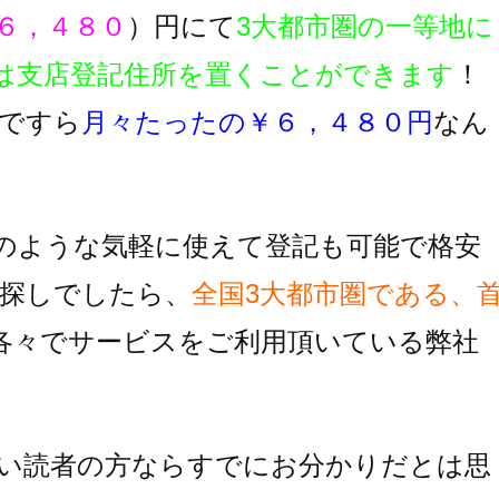
６，４８０
）円にて
3大都市圏の一等地に
は支店登記住所を置くことができます
！
ですら
月々たったの￥６，４８０円
なん
のような気軽に使えて登記も可能で格安
探しでしたら、
全国3大都市圏である、
各々でサービスをご利用頂いている
弊社
い読者の方ならすでにお分かりだとは思