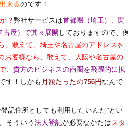
出来る
のです！
か？
弊社サービスは
首都圏（埼玉）、関
名古屋）で其々展開
しておりますので、
ら、敢えて、埼玉や名古屋のアドレスを
のお客様なら、敢えて、大阪や名古屋の
で、
貴方のビジネスの商圏を飛躍的に拡
です！しかも
月額たったの756円
なんで
で登記住所としても利用したいんだ”とい
。そういう
法人登記
が必要なかたは
スタ