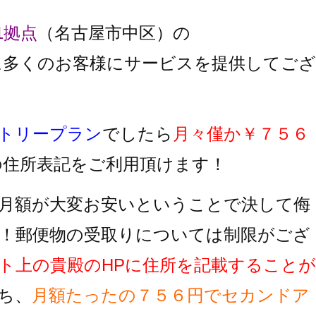
1拠点
（名古屋市中区）の
に多くのお客様にサービスを提供してござ
トリープラン
でしたら
月々僅か￥７５６
の住所表記をご利用頂けます！
月額が大変お安いということで決して侮
！郵便物の受取りについては制限がござ
ト上の貴殿のHPに住所を記載することが
ち、
月額たったの７５６円でセカンドア