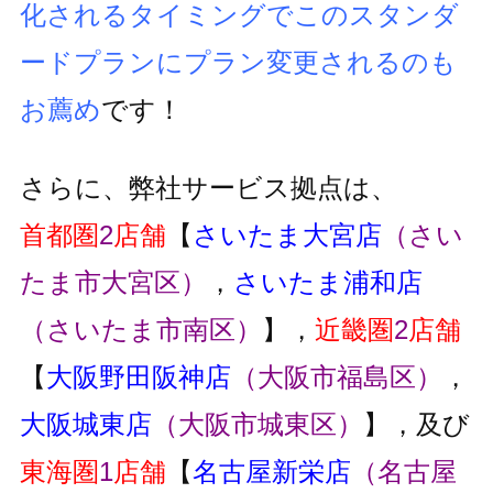
化されるタイミングでこのスタンダ
ードプランにプラン変更
されるのも
お薦め
です！
さらに、弊社サービス拠点は、
首都圏
2
店舗
【
さいたま大宮店
（さい
たま市大宮区）
，
さいたま浦和店
（さいたま市南区）
】，
近畿圏
2
店舗
【
大阪野田阪神店
（大阪市福島区）
，
大阪城東店
（大阪市城東区）
】，及び
東海圏
1
店舗
【
名古屋新栄店
（名古屋