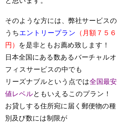
と思います。
そのような方には、弊社サービスの
うち
エントリープラン
（月額７５６
円）
を是非ともお薦め致します！
日本全国にある数あるバーチャルオ
フィスサービスの中でも
リーズナブルという点では
全国最安
値レベル
と
もいえるこのプラン！
お貸しする住所宛に届く郵便物の種
別及び数には制限が