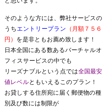
と思います。
そのような方には、弊社サービスの
うち
エントリープラン
（月額７５６
円）
を是非ともお薦め致します！
日本全国にある数あるバーチャルオ
フィスサービスの中でも
リーズナブルという点では
全国最安
値レベル
と
もいえるこのプラン！
お貸しする住所宛に届く郵便物の種
別及び数には制限が