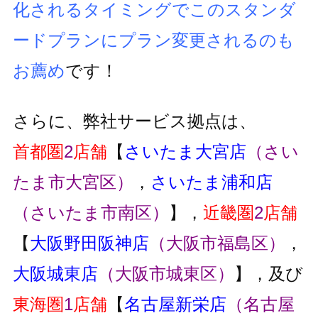
化されるタイミングでこのスタンダ
ードプランにプラン変更
されるのも
お薦め
です！
さらに、弊社サービス拠点は、
首都圏
2
店舗
【
さいたま大宮店
（さい
たま市大宮区）
，
さいたま浦和店
（さいたま市南区）
】，
近畿圏
2
店舗
【
大阪野田阪神店
（大阪市福島区）
，
大阪城東店
（大阪市城東区）
】，及び
東海圏
1
店舗
【
名古屋新栄店
（名古屋