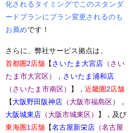
化されるタイミングでこのスタンダ
ードプランにプラン変更
されるのも
お薦め
です！
さらに、弊社サービス拠点は、
首都圏
2
店舗
【
さいたま大宮店
（さい
たま市大宮区）
，
さいたま浦和店
（さいたま市南区）
】，
近畿圏
2
店舗
【
大阪野田阪神店
（大阪市福島区）
，
大阪城東店
（大阪市城東区）
】，及び
東海圏
1
店舗
【
名古屋新栄店
（名古屋