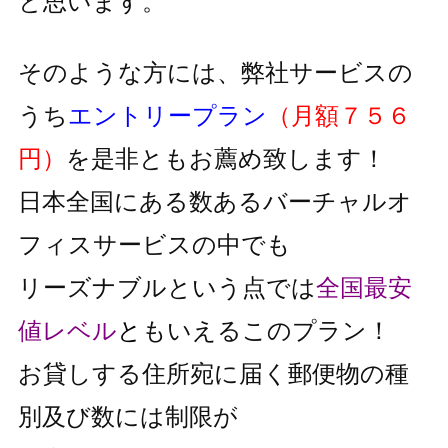
と思います。
そのような方には、弊社サービスの
うち
エントリープラン
（月額７５６
円）
を是非ともお薦め致します！
日本全国にある数あるバーチャルオ
フィスサービスの中でも
リーズナブルという点では
全国最安
値レベル
と
もいえるこのプラン！
お貸しする住所宛に届く郵便物の種
別及び数には制限が