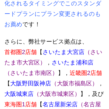
化されるタイミングでこのスタンダ
ードプランにプラン変更
されるのも
お薦め
です！
さらに、弊社サービス拠点は、
首都圏
2
店舗
【
さいたま大宮店
（さい
たま市大宮区）
，
さいたま浦和店
（さいたま市南区）
】，
近畿圏
2
店舗
【
大阪野田阪神店
（大阪市福島区）
，
大阪城東店
（大阪市城東区）
】，及び
東海圏
1
店舗
【
名古屋新栄店
（名古屋