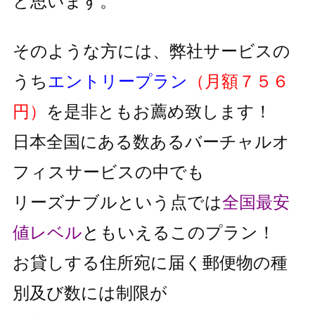
と思います。
そのような方には、弊社サービスの
うち
エントリープラン
（月額７５６
円）
を是非ともお薦め致します！
日本全国にある数あるバーチャルオ
フィスサービスの中でも
リーズナブルという点では
全国最安
値レベル
と
もいえるこのプラン！
お貸しする住所宛に届く郵便物の種
別及び数には制限が