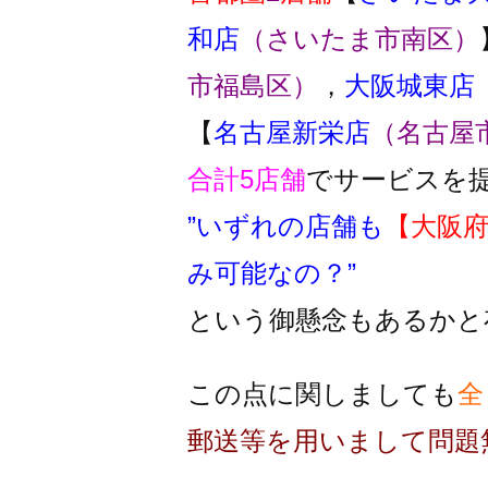
和店
（さいたま市南区）
市福島区）
，
大阪城東店
【
名古屋新栄店
（名古屋
合計5店舗
でサービスを
”いずれの店舗も
【大阪
み可能なの？”
という御懸念もあるかと
この点に関しましても
全
郵送等を用いまして問題