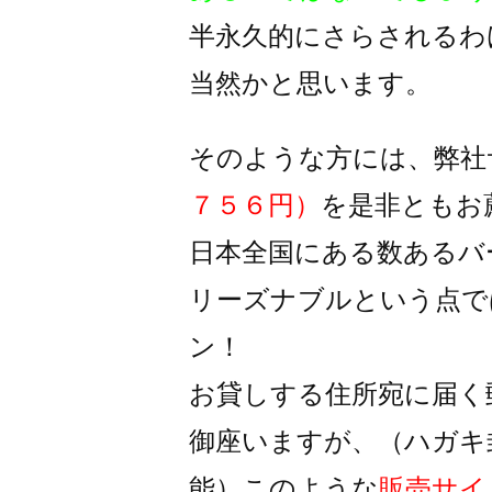
半永久的にさらされるわ
当然かと思います。
そのような方には、弊社
７５６円）
を是非ともお
日本全国にある数あるバ
リーズナブルという点で
ン！
お貸しする住所宛に届く
御座いますが、
（ハガキ
能）
このような
販売サイ