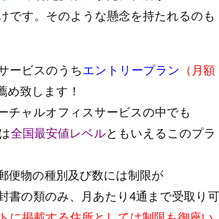
けです。そのような懸念を持たれるのも
サービスのうち
エントリープラン
（月額
薦め致します！
ーチャルオフィスサービスの中でも
は
全国最安値レベル
と
もいえるこのプラ
郵便物の種別及び数には制限が
封書の類のみ、月あたり4通まで受取り
トに掲載する住所としては制限も御座い