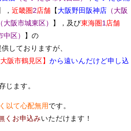
】，
近畿圏
2
店舗
【
大阪野田阪神店
（大阪
（大阪市城東区）
】，及び
東海圏
1
店舗
市中区）
】の
提供しておりますが、
府大阪市鶴見区】
から遠いんだけど申し込
存じます。
く以て心配無用
です。
無くお申込み
いただけます！