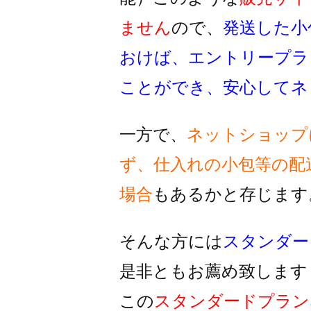
ません
ので、
発送した小
おけば、
エントリープラ
ことができ、
安心してネ
一方で、
ネットショップ
ず、
仕入れの小包等の配
場合
もあるかと存じます
そんな方には
スタンダー
是非ともお薦め致します
この
スタンダードプラン