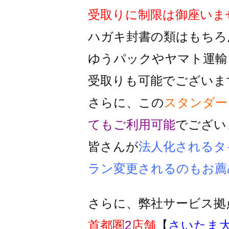
受取りに制限は御座いま
ハガキ封書の類はもちろ
ゆうパックやヤマト運輸
受取りも可能でございま
さらに、この
スタンダー
ても
ご利用可能
でござい
皆さんが
法人化されるタ
ラン変更
されるのもお薦
さらに、弊社サービス拠
首都圏
2
店舗
【
さいたま