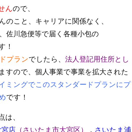
せん
ので、
んのこと、キャリアに関係なく、
、佐川急便等で届く各種小包の
す！
ドプラン
でしたら、
法人登記用住所とし
ますので、個人事業で事業を拡大された
イミングでこのスタンダードプランにプ
め
です！
点は、
大宮店
（さいたま市大宮区）
，
さいたま浦