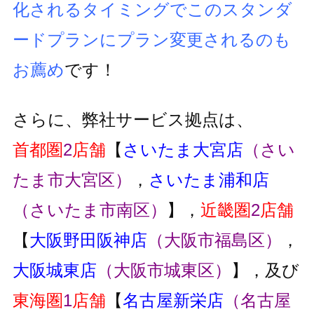
化されるタイミングでこのスタンダ
ードプランにプラン変更
されるのも
お薦め
です！
さらに、弊社サービス拠点は、
首都圏
2
店舗
【
さいたま大宮店
（さい
たま市大宮区）
，
さいたま浦和店
（さいたま市南区）
】，
近畿圏
2
店舗
【
大阪野田阪神店
（大阪市福島区）
，
大阪城東店
（大阪市城東区）
】，及び
東海圏
1
店舗
【
名古屋新栄店
（名古屋