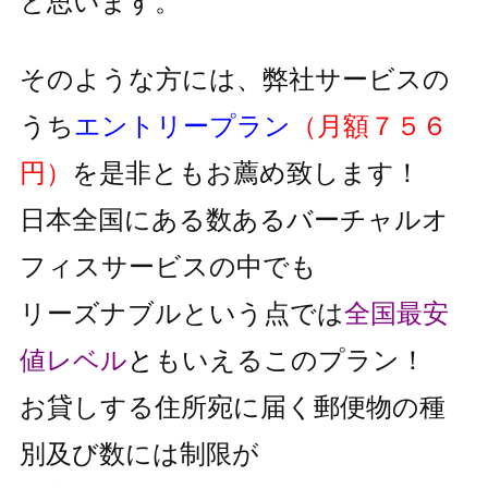
と思います。
そのような方には、弊社サービスの
うち
エントリープラン
（月額７５６
円）
を是非ともお薦め致します！
日本全国にある数あるバーチャルオ
フィスサービスの中でも
リーズナブルという点では
全国最安
値レベル
と
もいえるこのプラン！
お貸しする住所宛に届く郵便物の種
別及び数には制限が