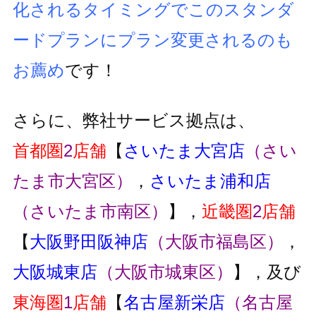
化されるタイミングでこのスタンダ
ードプランにプラン変更
されるのも
お薦め
です！
さらに、弊社サービス拠点は、
首都圏
2
店舗
【
さいたま大宮店
（さい
たま市大宮区）
，
さいたま浦和店
（さいたま市南区）
】，
近畿圏
2
店舗
【
大阪野田阪神店
（大阪市福島区）
，
大阪城東店
（大阪市城東区）
】，及び
東海圏
1
店舗
【
名古屋新栄店
（名古屋