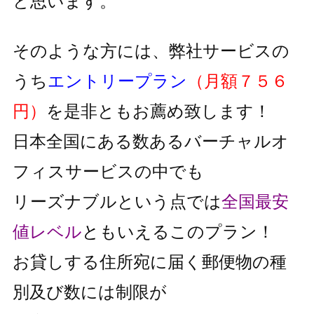
と思います。
そのような方には、弊社サービスの
うち
エントリープラン
（月額７５６
円）
を是非ともお薦め致します！
日本全国にある数あるバーチャルオ
フィスサービスの中でも
リーズナブルという点では
全国最安
値レベル
と
もいえるこのプラン！
お貸しする住所宛に届く郵便物の種
別及び数には制限が