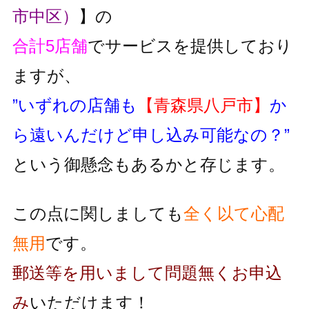
市中区）
】の
合計5店舗
でサービスを提供しており
ますが、
”いずれの店舗も
【青森県八戸市】
か
ら遠いんだけど申し込み可能なの？”
という御懸念もあるかと存じます。
この点に関しましても
全く以て心配
無用
です。
郵送等を用いまして問題無くお申込
み
いただけます！