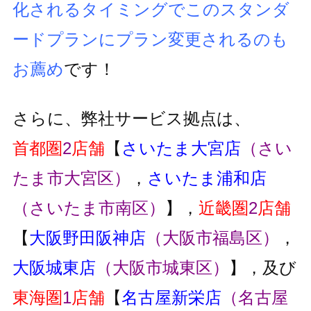
化されるタイミングでこのスタンダ
ードプランにプラン変更
されるのも
お薦め
です！
さらに、弊社サービス拠点は、
首都圏
2
店舗
【
さいたま大宮店
（さい
たま市大宮区）
，
さいたま浦和店
（さいたま市南区）
】，
近畿圏
2
店舗
【
大阪野田阪神店
（大阪市福島区）
，
大阪城東店
（大阪市城東区）
】，及び
東海圏
1
店舗
【
名古屋新栄店
（名古屋