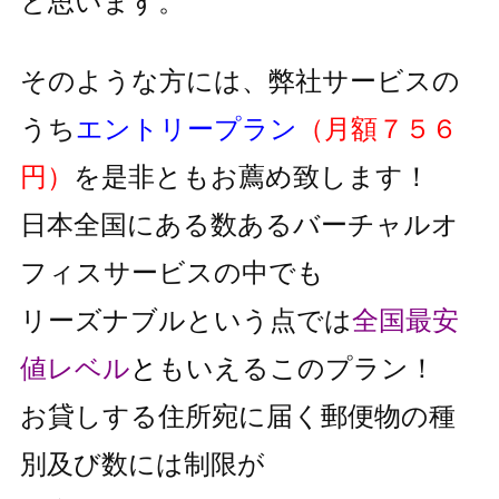
と思います。
そのような方には、弊社サービスの
うち
エントリープラン
（月額７５６
円）
を是非ともお薦め致します！
日本全国にある数あるバーチャルオ
フィスサービスの中でも
リーズナブルという点では
全国最安
値レベル
と
もいえるこのプラン！
お貸しする住所宛に届く郵便物の種
別及び数には制限が