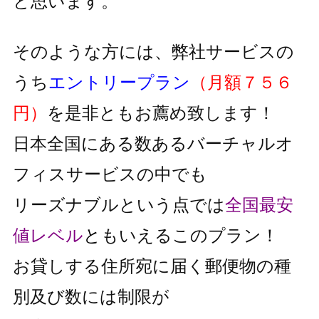
と思います。
そのような方には、弊社サービスの
うち
エントリープラン
（月額７５６
円）
を是非ともお薦め致します！
日本全国にある数あるバーチャルオ
フィスサービスの中でも
リーズナブルという点では
全国最安
値レベル
と
もいえるこのプラン！
お貸しする住所宛に届く郵便物の種
別及び数には制限が