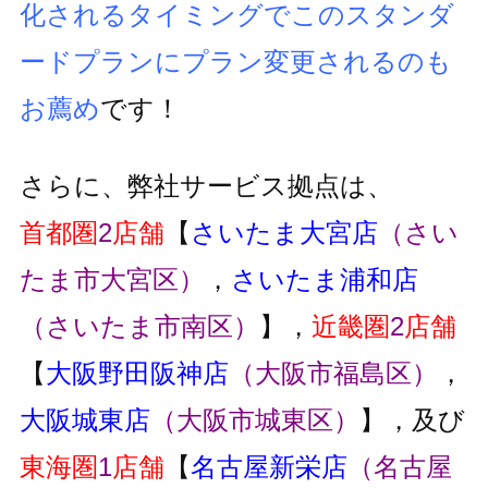
化されるタイミングでこのスタンダ
ードプランにプラン変更
されるのも
お薦め
です！
さらに、弊社サービス拠点は、
首都圏
2
店舗
【
さいたま大宮店
（さい
たま市大宮区）
，
さいたま浦和店
（さいたま市南区）
】，
近畿圏
2
店舗
【
大阪野田阪神店
（大阪市福島区）
，
大阪城東店
（大阪市城東区）
】，及び
東海圏
1
店舗
【
名古屋新栄店
（名古屋