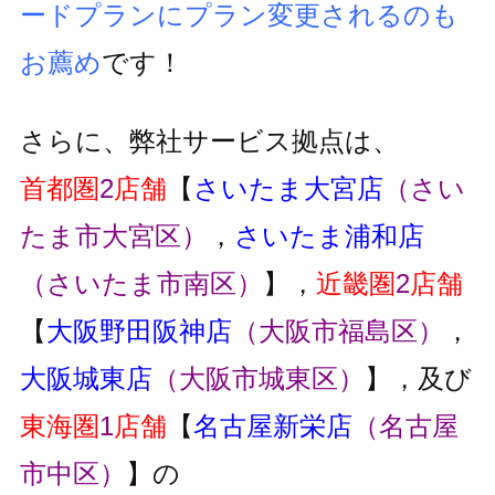
ードプランにプラン変更
されるのも
お薦め
です！
さらに、弊社サービス拠点は、
首都圏
2
店舗
【
さいたま大宮店
（さい
たま市大宮区）
，
さいたま浦和店
（さいたま市南区）
】，
近畿圏
2
店舗
【
大阪野田阪神店
（大阪市福島区）
，
大阪城東店
（大阪市城東区）
】，及び
東海圏
1
店舗
【
名古屋新栄店
（名古屋
市中区）
】の