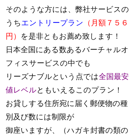
そのような方には、弊社サービスの
うち
エントリープラン
（月額７５６
円）
を是非ともお薦め致します！
日本全国にある数あるバーチャルオ
フィスサービスの中でも
リーズナブルという点では
全国最安
値レベル
と
もいえるこのプラン！
お貸しする住所宛に届く郵便物の種
別及び数には制限が
御座いますが、
（ハガキ封書の類の