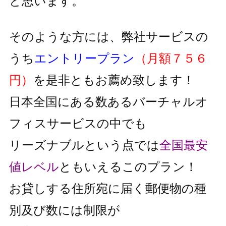
と思います。
そのような方には、弊社サービスの
うち
エントリープラン
（月額７５６
円）
を是非ともお薦め致します！
日本全国にある数あるバーチャルオ
フィスサービスの中でも
リーズナブルという点では
全国最安
値レベル
と
もいえるこのプラン！
お貸しする住所宛に届く郵便物の種
別及び数には制限が