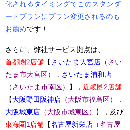
化されるタイミングでこのスタンダ
ードプランにプラン変更
されるのも
お薦め
です！
さらに、弊社サービス拠点は、
首都圏
2
店舗
【
さいたま大宮店
（さい
たま市大宮区）
，
さいたま浦和店
（さいたま市南区）
】，
近畿圏
2
店舗
【
大阪野田阪神店
（大阪市福島区）
，
大阪城東店
（大阪市城東区）
】，及び
東海圏
1
店舗
【
名古屋新栄店
（名古屋