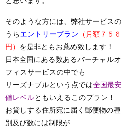
と思います。
そのような方には、弊社サービスの
うち
エントリープラン
（月額７５６
円）
を是非ともお薦め致します！
日本全国にある数あるバーチャルオ
フィスサービスの中でも
リーズナブルという点では
全国最安
値レベル
と
もいえるこのプラン！
お貸しする住所宛に届く郵便物の種
別及び数には制限が