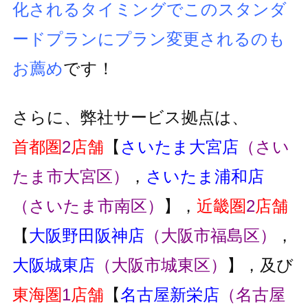
化されるタイミングでこのスタンダ
ードプランにプラン変更
されるのも
お薦め
です！
さらに、弊社サービス拠点は、
首都圏
2
店舗
【
さいたま大宮店
（さい
たま市大宮区）
，
さいたま浦和店
（さいたま市南区）
】，
近畿圏
2
店舗
【
大阪野田阪神店
（大阪市福島区）
，
大阪城東店
（大阪市城東区）
】，及び
東海圏
1
店舗
【
名古屋新栄店
（名古屋