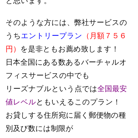
と思います。
そのような方には、弊社サービスの
うち
エントリープラン
（月額７５６
円）
を是非ともお薦め致します！
日本全国にある数あるバーチャルオ
フィスサービスの中でも
リーズナブルという点では
全国最安
値レベル
と
もいえるこのプラン！
お貸しする住所宛に届く郵便物の種
別及び数には制限が