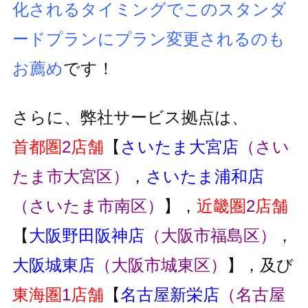
化されるタイミングでこのスタンダ
ードプランにプラン変更
されるのも
お薦め
です！
さらに、弊社サービス拠点は、
首都圏
2
店舗
【
さいたま大宮店
（さい
たま市大宮区）
，
さいたま浦和店
（さいたま市南区）
】，
近畿圏
2
店舗
【
大阪野田阪神店
（大阪市福島区）
，
大阪城東店
（大阪市城東区）
】，及び
東海圏
1
店舗
【
名古屋新栄店
（名古屋