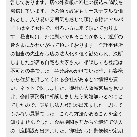
営しております。店の外看板に料理の税込み値段を
発信しています。その値段設定もリーズナブルな価
格とし、入り易い雰囲気を感じて頂ける様にアルバ
イトは全て女性で、明るい方に来て頂いておりま
す。昼食時は、外に列ができることが多く、近所の
皆さまにかわいがって頂いております。会計事務所
の担当の先生から店の法人化を強く勧められ、決断
しましたが店も自宅も大家さんに相談しても登記は
不可との事でした。半分諦めかけていた時、お客様
から住所を貸してくれる会社があるとの情報を貰
い、ネットで探しました。御社の大阪城東店を見つ
け、会計事務所に相談しましたら問題無いとのこと
でしたので、契約し法人登記が出来ました。思って
もみない展開でした。こんな方法があることを全く
知りませんでした。金融機関も前からの継続で法人
の口座開設が出来ました。御社からは郵便物が定期