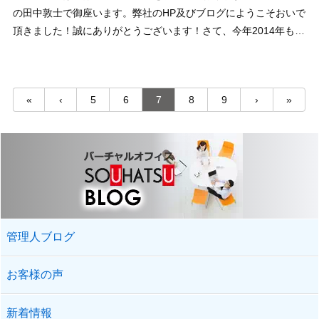
の田中敦士で御座います。弊社のHP及びブログにようこそおいで
頂きました！誠にありがとうございます！さて、今年2014年もあ
と1カ月余りですね！今年は皆さんにとって充実した1年でした
か？まだやり残していることなどある方もいる ...
«
‹
5
6
7
8
9
›
»
管理人ブログ
お客様の声
新着情報