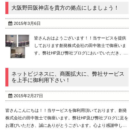
ように展開させていきましょうか？心地の良い ...
大阪野田阪神店を貴方の拠点にしましょう！
2015年3月6日
皆さんおはようございます！！当サービスを提供
しております創発株式会社の田中敦士で御座いま
す。弊社HP及び弊社ブログにおいでいただき、誠
にありがとうございます！3月に入りました！春
到来です！気温もこのところあがってきています
ネットビジネスに、商圏拡大に、弊社サービス
し、貴方のビジネスもこれからスピードを上げて
を上手に御利用下さい！
前進させていき ...
2015年2月27日
皆さんこんにちは！！当サービスを御利用頂いております、創発
株式会社の田中敦士で御座います。弊社HP及び弊社ブログに足を
お運びいただき、誠にありがとうございます。心より感謝申し上
げます。御蔭さまで大変多くの個人及び法人の方に弊社サービス