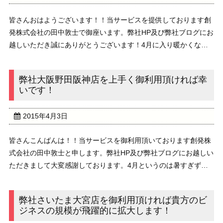
皆さんおはようございます！！当サービスを提供しております創
発株式会社の田中敦士で御座います。弊社HP及び弊社ブログにお
越しいただき誠にありがとうございます！4月に入り暖かくなっ
たと思ったら、昨日の関東地方は、真冬2月と変わりない寒さと
なりました。冬のコートなどをすでにクリーニング ...
弊社大阪野田阪神店を上手く御利用頂ければ幸
いです！
2015年4月3日
皆さんこんばんは！！当サービスを御利用頂いております創発株
式会社の田中敦士と申します。弊社HP及び弊社ブログにお越しい
ただきまして大変感謝しております。4月というのは暑すぎず寒
すぎず本当に良い季節だと思います！貴方の今年度の目標は何で
しょうか？貴方のビジネスも前向きに推し進めてい ...
弊社さいたま大宮店を御利用頂ければ貴方のビ
ジネスの規模が飛躍的に拡大します！