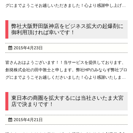
グにまでようこそお越しいただきました！心より感謝申し上げま
す！4月も気づけばもう下旬ですね！来週からはゴールデンウィ
ーク、そして5月に突入します！まさに光陰矢のご ...
弊社大阪野田阪神店をビジネス拡大の起爆剤に
御利用頂ければ幸いです！
2015年4月23日
皆さんおはようございます！！当サービスを提供しております、
創発株式会社の田中敦士と申します。弊社HPのみならず弊社ブロ
グにまでようこそお越しくださいました！心より感謝いたしま
す。4月に入ったと思ったのもつかの間、来週からはゴールデン
ウィークに突入しますね！月日のたつのは早いもので ...
東日本の商圏を拡大するには当社さいたま大宮
店で決まりです！
2015年4月21日