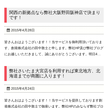
し上げます！いよいよ明日からは5月ですね！ゴールデンウィー
ク真っただ中という方も多いと思います。レクリエ ...
関西の新拠点なら弊社大阪野田阪神店で決まり
です！
2015年4月28日
皆さんおはようございます！！当サービスを御利用頂いておりま
す、創発株式会社の田中敦士と申します。弊社HP及び弊社ブログ
にお越しいただきまして、誠にありがとうございます。明日4月
29日は昭和の日ということで、ゴールデンウィークに本格突入し
ます。中にはこの前の土曜日25日からゴールデ ...
弊社さいたま大宮店を利用すれば東北地方、北
海道までが商圏に入ります！
2015年4月24日
皆さんおはようございます！！当サービスを提供しております創
発株式会社の田中敦士で御座います。弊社HPのみならず弊社ブロ