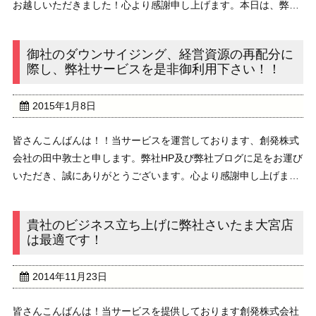
お越しいただきました！心より感謝申し上げます。本日は、弊社
さいたま大宮店の御紹介です！さいたま市のJR大宮駅は、東北･
上越･長野･秋田･山形各新幹線が停車し、北日 ...
御社のダウンサイジング、経営資源の再配分に
際し、弊社サービスを是非御利用下さい！！
2015年1月8日
皆さんこんばんは！！当サービスを運営しております、創発株式
会社の田中敦士と申します。弊社HP及び弊社ブログに足をお運び
いただき、誠にありがとうございます。心より感謝申し上げま
す。会社にはいろいろな時期があります。スタートアップの気鋭
の企業としてどんどんと拡大する時期、拡大がある程 ...
貴社のビジネス立ち上げに弊社さいたま大宮店
は最適です！
2014年11月23日
皆さんこんばんは！当サービスを提供しております創発株式会社