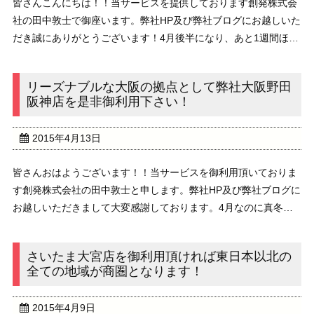
皆さんこんにちは！！当サービスを提供しております創発株式会
社の田中敦士で御座います。弊社HP及び弊社ブログにお越しいた
だき誠にありがとうございます！4月後半になり、あと1週間ほど
でゴールデンウィークですね！近頃ですと、ゴールデンウィーク
を過ぎると、すぐに真夏の暑さが待ち構えている ...
リーズナブルな大阪の拠点として弊社大阪野田
阪神店を是非御利用下さい！
2015年4月13日
皆さんおはようございます！！当サービスを御利用頂いておりま
す創発株式会社の田中敦士と申します。弊社HP及び弊社ブログに
お越しいただきまして大変感謝しております。4月なのに真冬の
ような日々が続くのは一寸、変ですね。折角のいい時節が台無し
になってしまいます。仕舞い込んだ或いはクリーニ ...
さいたま大宮店を御利用頂ければ東日本以北の
全ての地域が商圏となります！
2015年4月9日