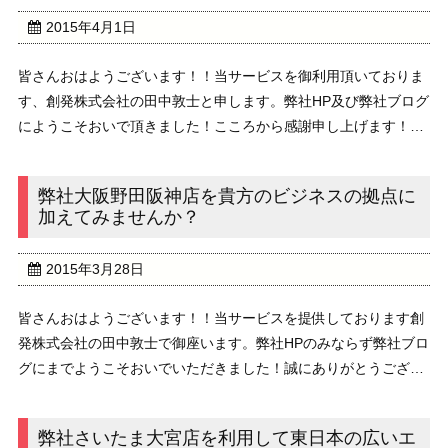
2015年4月1日
皆さんおはようございます！！当サービスを御利用頂いておりま
す、創発株式会社の田中敦士と申します。弊社HP及び弊社ブログ
にようこそおいで頂きました！こころから感謝申し上げます！い
よいよ4月新年度がスタート致しました！ 気温もちょうどよく本
当に気持ちが良い時節ですね！花粉が飛んでいる ...
弊社大阪野田阪神店を貴方のビジネスの拠点に
加えてみませんか？
2015年3月28日
皆さんおはようございます！！当サービスを提供しております創
発株式会社の田中敦士で御座います。弊社HPのみならず弊社ブロ
グにまでようこそおいでいただきました！誠にありがとうござい
ます！いよいよ来週から4月になります！本当に暖かく心地の良
い時節です。花粉が飛んでいるので花粉症の方にと ...
弊社さいたま大宮店を利用して東日本の広いエ