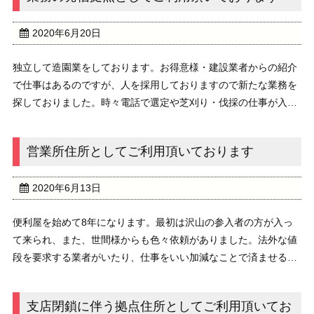
2020年6月20日
独立して造園業をしております。お得意様・建設業者からの紹介
で仕事はあるのですが、人を採用しておりますので新たな業務を
探しておりました。時々電話で選定や芝刈り・伐採の仕事が入る
のですが、その遠慮がちなお客様の話っぷりがヒントになり、注
文の多い大阪市内の住所から 剪定・芝刈り・伐採 ...
営業所住所としてご利用頂いております
2020年6月13日
便利屋を始めて8年になります。最初は沢山の参入者の方が入っ
て来られ、また、世間様からも色々依頼がありました。法外な値
段を要求する業者がいたり、仕事をいい加減なことで済ませる業
者がいたりで淘汰され、やっと落ち着いた様に思います。私の今
の収益状態は、お得意様だけで中々増加できません。...
支店閉鎖に伴う拠点住所としてご利用頂いてお