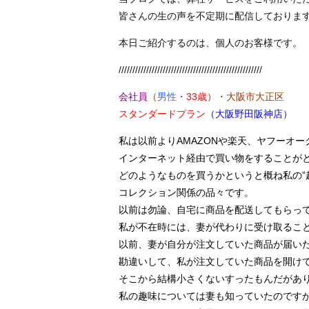
皆さんの生の声を不定期に配信しておりま
本日ご紹介するのは、個人のお客様です。
////////////////////////////////////////////////////
会社員
（
男性
・
33歳
）・
大阪市大正区
スタンダードプラン
（大阪野田阪神店）
私は以前よりAMAZONや楽天、ヤフーオー
インターネット経由で買い物をすることが
どのようなものを買うかというと概ね私の”
コレクション関係の品々です。
以前は勿論、自宅に商品を配送してもらっ
私が不在時には、妻が代わりに受け取るこ
以前、妻が自分が注文していた商品が届い
勘違いして、私が注文していた商品を開け
そこから結構小さくないすったもんだがあ
私の趣味については妻も知っていたのです