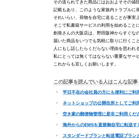
その送られてきた商品にはおおよそその値
記載もあり、このような家族内トラブルに
それいらい、荷物を自宅に送ることが事実
そこで私書箱サービスの利用を始めること
創発さんの大阪店は、野田阪神からすぐな
届いた商品をいつでも気軽に取りに行くこ
人にもし話したらくだらない理由を思われ
私にとっては無くてはならない重要なサー
これからも宜しくお願いします。
この記事を読んでいる人はこんな記事
平日不在の会社員の方にも便利にご利
ネットショップの公開住所としてご利
空き家の郵便物管理に是非ご利用くだ
海外からのEMSを直接御自宅に転送す
スタンダードプランと転送電話プラン