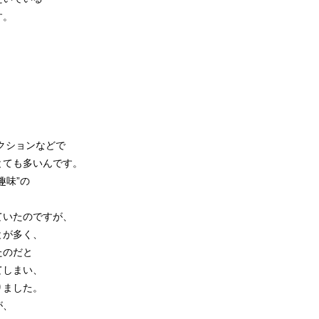
す。
クションなどで
とても多いんです。
趣味”の
ていたのですが、
とが多く、
たのだと
てしまい、
りました。
が、