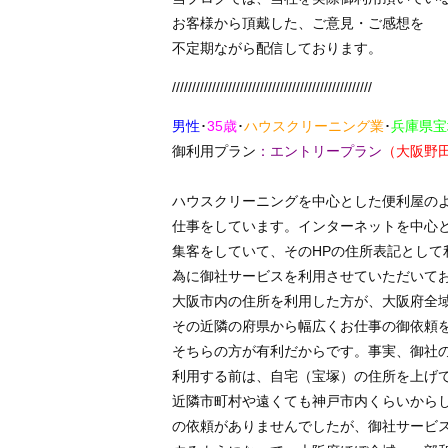
お客様から頂戴した、ご意見・ご感想を
不定期ながら配信しております。
//////////////////////////////////////////////////
男性
･
35歳
･
ハウスクリーニング業
･
兵庫県宝
御利用プラン
：エントリープラン
（大阪野
ハウスクリーニングを中心とした便利屋の
仕事をしています。インターネットを中心
集客をしていて、そのHPの住所表記として
為に御社サービスを利用させていただいて
大阪市内の住所を利用した方が、大阪府全
その近隣の府県から幅広くお仕事の御依頼
そちらの方が有利だからです。事実、御社
利用する前は、自宅（宝塚）の住所を上げ
近隣市町村や遠くても神戸市内くらいから
の依頼がありませんでしたが、御社サービ