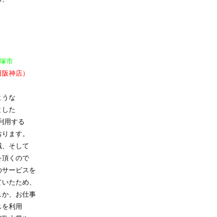
塚市
田阪神店）
ような
とした
利用する
おります。
域、そして
を頂くので
のサービスを
ていたため、
しか、お仕事
スを利用